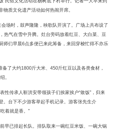
饭”民俗文化活动在杨树底下村举行。记者一大早来到
非物质文化遗产活动如何热闹开席。
会场时，鼓声隆隆，秧歌队开演了。广场上共布设了
水，热气在雪中升腾。灶台旁码放着红豆、大白菜、豆
厨师们早晨6点多便已来此筹备，来回穿梭忙得不亦乐
备了大约1800斤大米、450斤红豆以及各类食材，
介绍。
表性传承人靳洪安带领孩子们挨家挨户“敛饭”，归来
登。台下不少游客举起手机记录。游客张先生介
吃着就是香。”
前早已排起长队。排队取来一碗红豆米饭、一碗大锅