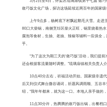
3月2日至4日，怀柔区琉璃庙镇第十七届“敛巧
敛巧饭文化广场，探访这场延续近两百年的国家级
上午9点多，杨树底下村飘起鹅毛大雪。走进主
80口大柴锅，南侧烹饪区柴火正旺，锅里烧着热
腐泡等食材，生抽、老抽、辣椒等辅料一应俱全，
乎。
“为了这次为期三天的‘敛巧饭’活动，我们提前准
还会根据客流量随时调整。”琉璃庙镇相关负责人
10点40分左右，祈福活动开始。国家级非遗代
后又到仪式舞台撒谷诵词，祈愿风调雨顺、五谷丰
绍，“我年年都来，就为这一口。本地人亲手做的，
11点30分许，热腾腾的敛巧饭出锅，出餐档口