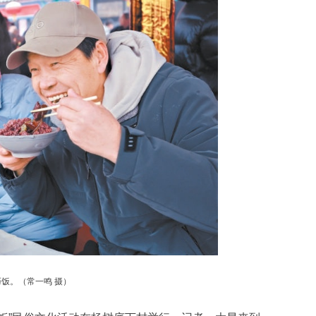
饭。（常一鸣 摄）