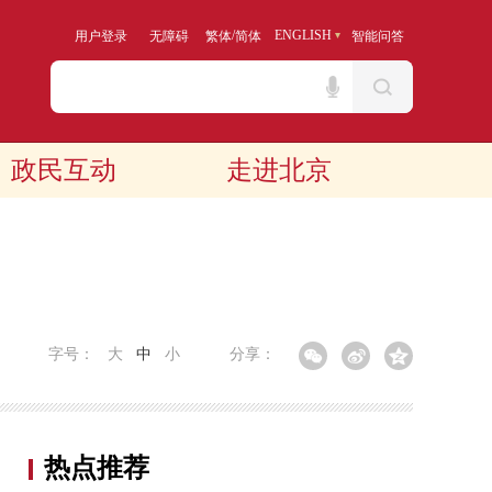
/
ENGLISH
用户登录
无障碍
繁体
简体
智能问答
政民互动
走进北京
字号：
大
中
小
分享：
热点推荐