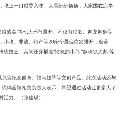
，吃上一口咸香入味。大雪纷纷扬扬，大家围在凉亭
福飨盛宴”等七大环节展开。不仅有秧歌、舞龙舞狮等
，小吃、非遗、特产等20余个展位依次排开，糖葫
统技艺，其间还穿插着“愤怒的小鸟”“趣味抓大鹅”等
以兑换纪念徽章、福马挂坠等文创产品。此次活动还与
藏。琉璃庙镇相关负责人表示，希望通过活动让更多人了
村活力。（张佳琪）