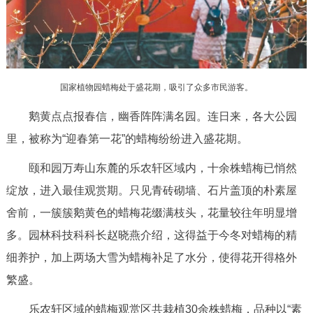
决策公开
专题公开
政务服务
国家植物园蜡梅处于盛花期，吸引了众多市民游客。
个人服务
法人服务
部门服务
鹅黄点点报春信，幽香阵阵满名园。连日来，各大公园
便民服务
利企服务
投资项目
里，被称为“迎春第一花”的蜡梅纷纷进入盛花期。
颐和园万寿山东麓的乐农轩区域内，十余株蜡梅已悄然
中介服务
阳光政务
绽放，进入最佳观赏期。只见青砖砌墙、石片盖顶的朴素屋
政民互动
舍前，一簇簇鹅黄色的蜡梅花缀满枝头，花量较往年明显增
多。园林科技科科长赵晓燕介绍，这得益于今冬对蜡梅的精
12345网上接诉即办
我要咨询
我要建议
细养护，加上两场大雪为蜡梅补足了水分，使得花开得格外
繁盛。
参与调查
在线访谈
图说互动
乐农轩区域的蜡梅观赏区共栽植30余株蜡梅，品种以“素