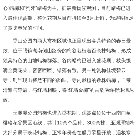
走进北京
心”蜡梅和“狗牙”蜡梅为主。据最新物候观测，目前蜡梅已进
入最佳观赏期，整体花期从目前持续至3月上旬，为游客留足
北京概况
十六区概览
人文北京
了赏味春光的时间。
绿色北京
图说北京
视频北京
香山公园内两大赏梅区域也正呈现出各具特色的春日景
致。位于眼镜湖南侧山路旁的梅谷栽植着百余株蜡梅，形成
多语种
独具特色的山地蜡梅群落。谷内蜡梅已进入盛花期，枝头缀
ENGLISH
한국어
日本語
满金黄花朵，密密匝匝、错落有致。另一处赏梅佳境碧云
寺，则呈现出截然不同的韵味。寺内栽植的数株蜡梅，自带
DEUTSCH
FRANÇAIS
РУССКИЙ ЯЗЫК
清雅与静谧，与红墙相映，将“红墙金梅”的古韵演绎得淋漓尽
致。
ESPAÑOL
العربية
PORTUGUÊS
玉渊潭公园蜡梅也进入盛花期，观赏点位位于西南门至
樱珞花谷景区沿线，共计10余个品种、300余株。玉渊潭蜡梅
ITALIANO
大部分属于晚花蜡梅，正常年份会在腊月零星开放，遇极寒