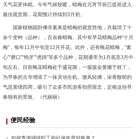
天气花芽休眠。今年气候较暖，蜡梅在元宵节前已提前进入
回到顶部
最佳观赏期，花期预计持续到3月初。
国家植物园卧佛寺素来是蜡梅的观赏胜地，共栽培了十
余个变种（品种），百余株蜡梅。其中有早花蜡梅品种“十月
梅”，每年11月中旬至12月开花。此外，还有晚花蜡梅，“素
心”“磬口”“狗牙”“虎蹄”等多个品种，花期通常为1月底至3月中
旬左右。目前晚花蜡梅处于盛花期，一簇簇金黄缀于枝丫，
为早春的古寺增添了一抹灵动生机。微风轻拂，浓香馥郁的
气息萦绕四周，吸引了众多市民游客拍照留念，定格这份早
春独有的景致。（代丽丽）
便民经验
·
如何查询城镇职工的社保年度对账单？