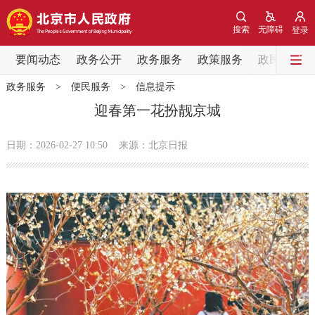
网站地图
搜索
无障碍
登录
要闻动态
要闻动态
政务公开
政务服务
政策服务
政民互动
政务服务
>
便民服务
>
信息提示
党中央精神
国务院信息
中央部委动态
迎春第一花扮靓京城
北京要闻
会议信息
部门动态
日期：2026-02-27 10:50
来源：北京日报
各区热点
政务公开
市领导
机构职能
政策服务
政策兑现
政策解读
回应关切