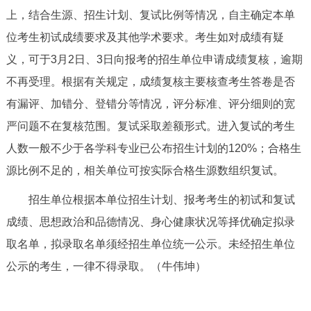
上，结合生源、招生计划、复试比例等情况，自主确定本单
决策公开
专题公开
位考生初试成绩要求及其他学术要求。考生如对成绩有疑
政务服务
义，可于3月2日、3日向报考的招生单位申请成绩复核，逾期
不再受理。根据有关规定，成绩复核主要核查考生答卷是否
个人服务
法人服务
部门服务
有漏评、加错分、登错分等情况，评分标准、评分细则的宽
严问题不在复核范围。复试采取差额形式。进入复试的考生
便民服务
利企服务
投资项目
人数一般不少于各学科专业已公布招生计划的120%；合格生
源比例不足的，相关单位可按实际合格生源数组织复试。
中介服务
阳光政务
招生单位根据本单位招生计划、报考考生的初试和复试
政民互动
成绩、思想政治和品德情况、身心健康状况等择优确定拟录
12345网上接诉即办
我要咨询
我要建议
取名单，拟录取名单须经招生单位统一公示。未经招生单位
公示的考生，一律不得录取。（牛伟坤）
参与调查
在线访谈
图说互动