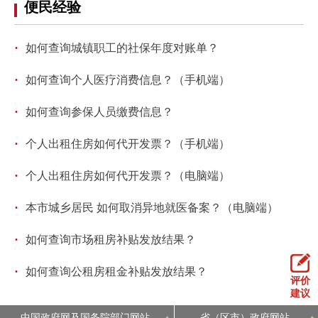
便民经验
走进北京
北京概况
十六区概览
人文北京
·
如何查询城镇职工的社保年度对账单？
·
如何查询个人医疗消费信息？（手机端）
绿色北京
图说北京
视频北京
·
如何查询参保人员缴费信息？
多语种
·
个人出租住房如何代开发票？（手机端）
ENGLISH
한국어
日本語
·
个人出租住房如何代开发票？（电脑端）
DEUTSCH
FRANÇAIS
РУССКИЙ ЯЗЫК
·
本市城乡居民 如何取消异地就医备案？（电脑端）
·
如何查询市场租房补贴发放结果？
ESPAÑOL
العربية
PORTUGUÊS
·
如何查询公租房租金补贴发放结果？
评价
ITALIANO
建议
中国政府网及国务院部门网站
省（区市）政府网站