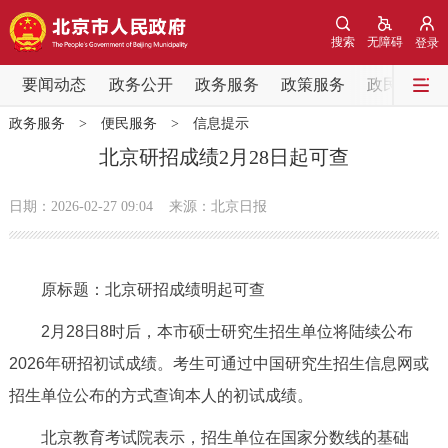
网站地图
搜索
无障碍
登录
要闻动态
要闻动态
政务公开
政务服务
政策服务
政民互动
政务服务
>
便民服务
>
信息提示
党中央精神
国务院信息
中央部委动态
北京研招成绩2月28日起可查
北京要闻
会议信息
部门动态
日期：2026-02-27 09:04
来源：北京日报
各区热点
原标题：北京研招成绩明起可查
政务公开
2月28日8时后，本市硕士研究生招生单位将陆续公布
市领导
机构职能
政策服务
2026年研招初试成绩。考生可通过中国研究生招生信息网或
招生单位公布的方式查询本人的初试成绩。
政策兑现
政策解读
回应关切
北京教育考试院表示，招生单位在国家分数线的基础