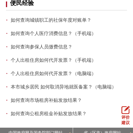
便民经验
走进北京
北京概况
十六区概览
人文北京
·
如何查询城镇职工的社保年度对账单？
·
如何查询个人医疗消费信息？（手机端）
绿色北京
图说北京
视频北京
·
如何查询参保人员缴费信息？
多语种
·
个人出租住房如何代开发票？（手机端）
ENGLISH
한국어
日本語
·
个人出租住房如何代开发票？（电脑端）
DEUTSCH
FRANÇAIS
РУССКИЙ ЯЗЫК
·
本市城乡居民 如何取消异地就医备案？（电脑端）
·
如何查询市场租房补贴发放结果？
ESPAÑOL
العربية
PORTUGUÊS
·
如何查询公租房租金补贴发放结果？
评价
ITALIANO
建议
中国政府网及国务院部门网站
省（区市）政府网站