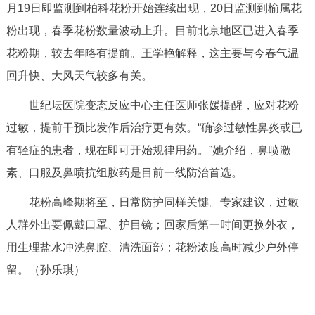
月19日即监测到柏科花粉开始连续出现，20日监测到榆属花
决策公开
专题公开
粉出现，春季花粉数量波动上升。目前北京地区已进入春季
政务服务
花粉期，较去年略有提前。王学艳解释，这主要与今春气温
回升快、大风天气较多有关。
个人服务
法人服务
部门服务
世纪坛医院变态反应中心主任医师张媛提醒，应对花粉
过敏，提前干预比发作后治疗更有效。“确诊过敏性鼻炎或已
便民服务
利企服务
投资项目
有轻症的患者，现在即可开始规律用药。”她介绍，鼻喷激
素、口服及鼻喷抗组胺药是目前一线防治首选。
中介服务
阳光政务
花粉高峰期将至，日常防护同样关键。专家建议，过敏
政民互动
人群外出要佩戴口罩、护目镜；回家后第一时间更换外衣，
12345网上接诉即办
我要咨询
我要建议
用生理盐水冲洗鼻腔、清洗面部；花粉浓度高时减少户外停
留。（孙乐琪）
参与调查
在线访谈
图说互动