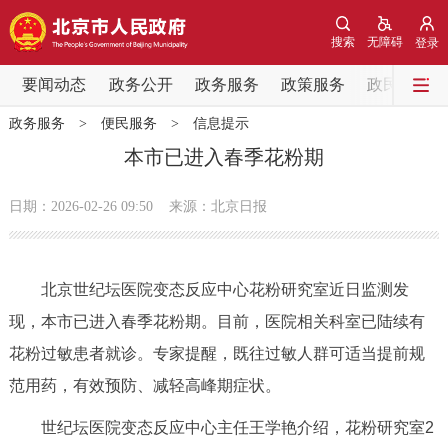
网站地图
搜索
无障碍
登录
要闻动态
要闻动态
政务公开
政务服务
政策服务
政民互动
政务服务
>
便民服务
>
信息提示
党中央精神
国务院信息
中央部委动态
本市已进入春季花粉期
北京要闻
会议信息
部门动态
日期：2026-02-26 09:50
来源：北京日报
各区热点
北京世纪坛医院变态反应中心花粉研究室近日监测发
政务公开
现，本市已进入春季花粉期。目前，医院相关科室已陆续有
花粉过敏患者就诊。专家提醒，既往过敏人群可适当提前规
市领导
机构职能
政策服务
范用药，有效预防、减轻高峰期症状。
政策兑现
政策解读
回应关切
世纪坛医院变态反应中心主任王学艳介绍，花粉研究室2