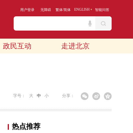
/
ENGLISH
用户登录
无障碍
繁体
简体
智能问答
政民互动
走进北京
字号：
大
中
小
分享：
热点推荐