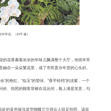
款年宵花。（
刘平 摄
）
的花香裹着浓浓的年味儿飘满整个大厅，传统年宵
意融在一朵朵繁花里，成了市民置办年货的心头好。
的艳红、“似玉”的莹绿、“香芋铃铛”的淡紫，一个
问价、拍照的顾客穿梭在花丛间，脸上满是笑意，勾
处的蓝色骏马造型蝴蝶兰引得众人驻足拍照。该盆