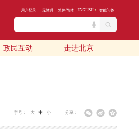
/
ENGLISH
用户登录
无障碍
繁体
简体
智能问答
政民互动
走进北京
字号：
大
中
小
分享：