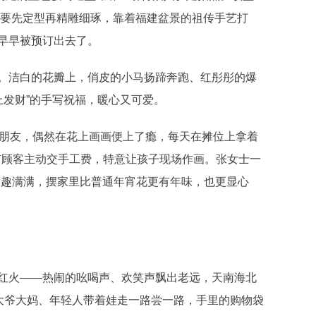
需要先定型再精雕细琢，靠着福建盆景的祖传手艺打
早早被预订出去了。
洁白的花瓣上，俏皮的小马扬蹄奔跑、红彤彤的爆
上发财”的手写祝福，暖心又可爱。
朋友，偶然在花上画画便上了瘾，每天在摊位上拿着
还有顾客主动交手工费，特意让孩子现场作画。张女士一
童趣满满，摆家里比普通年宵花更有年味，也更显心
火——热闹的吆喝声、欢笑声飘出老远，天南海北
。大爷大妈、年轻人带着娃走一路尝一路，手里的购物袋