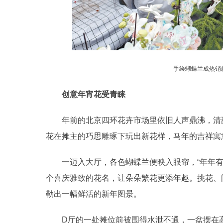
手绘蝴蝶兰成热销
创意年宵花受青睐
年前的北京四环花卉市场里依旧人声鼎沸，清甜
花在摊主的巧思雕琢下玩出新花样，马年的吉祥寓
一迈入大厅，各色蝴蝶兰便映入眼帘，“年年有余”
个喜庆雅致的花名，让朵朵繁花更添年趣。挑花、
勒出一幅鲜活的新年图景。
D厅的一处摊位前被围得水泄不通，一盆摆在高