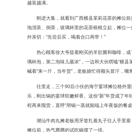
越装越满。
刚进大集，就看到广西横县茉莉花茶的摊位前挤
地沏茶、倒茶，玻璃杯里的花茶根根立起，摊位一
外亲切：“先尝后买，喝着合口再带！”
热心顾客徐大爷提着刚买的羊肚菌和咖啡，成了摊
璃杯泡，第二泡味儿最浓”，一边和大伙唠嗑“横县
喊着“来一斤，当年货”，老板娘忙得额头冒汗，嘴
往里走，三个90后小伙的海宁宴球摊位格外显眼
乐，刚出锅的宴球软嫩鲜香。这份“新”年货成了
程再来囤货，直呼“用锅一蒸就能端上年夜饭的餐桌
潮汕牛肉丸摊老板用牙签扎着丸子往人手里塞，
摊位前，热气腾腾的试吃碗摆了一排。