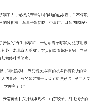
满了人，老板娘守着咕嘟作响的热水壶，手不停歇
角的砂糖橘、车厘子随便吃，带着广西口音的吆喝格
位的“野生推荐官”，一边帮着招呼客人“这茶用玻
茉莉茶，老北京人爱囤”。客人们端着茶杯尝完，立马
角却始终挂着笑意。
，“非遗宴球，没淀粉没添加”的吆喝伴着欢快的音
年轻人的喜爱，有的顾客前一天买了觉得好吃，第二天专
，太便利了！”
云南黄金甘蔗汁现削现榨，山东饺子、河北焖子的