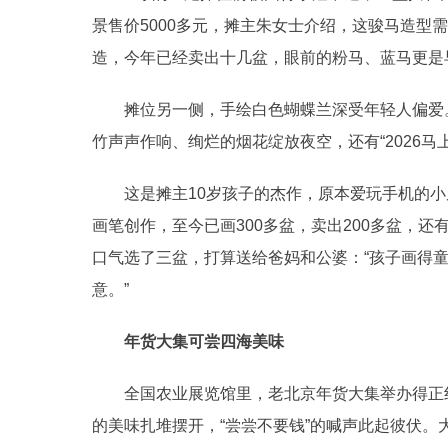
景售价5000多元，摊主朱女士介绍，这骏马造型
造，今年已经卖出十几盆，眼前的粉马、蓝马更是
摊位另一侧，手绘白色蝴蝶兰深受年轻人偏爱。
竹声声作响、绚烂的烟花绽放夜空，还有“2026马
这是摊主10岁孩子的杰作，原本爱玩手机的小
画笔创作，至今已画300多盆，卖出200多盆，
口气选了三盆，打算送给爸妈和公婆：“孩子画得
意。”
年货大集可尝四海美味
全国农业展览馆里，老北京年货大集举办得正红
的美味扎堆摆开，“尝尝不要钱”的喊声此起彼伏