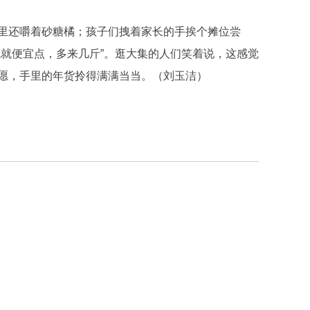
还嚼着砂糖橘；孩子们拽着家长的手挨个摊位尝
吃就便宜点，多来几斤”。逛大集的人们笑着说，这感觉
愿，手里的年货拎得满满当当。
（
刘玉洁
）