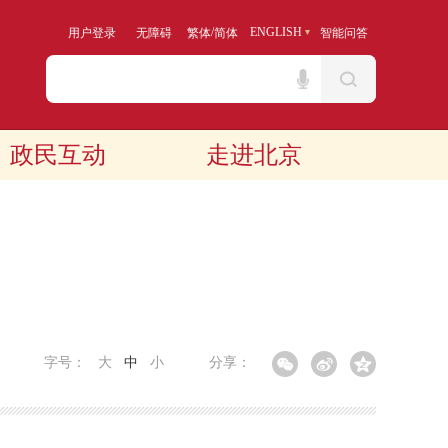
/
ENGLISH
用户登录
无障碍
繁体
简体
智能问答
政民互动
走进北京
字号：
大
中
小
分享：