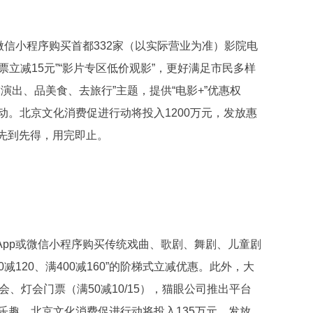
微信小程序购买首都332家（以实际营业为准）影院电
票立减15元”“影片专区低价观影”，更好满足市民多样
演出、品美食、去旅行”主题，提供“电影+”优惠权
。北京文化消费促进行动将投入1200万元，发放惠
，先到先得，用完即止。
App或微信小程序购买传统戏曲、歌剧、舞剧、儿童剧
00减120、满400减160”的阶梯式立减优惠。此外，大
、灯会门票（满50减10/15），猫眼公司推出平台
乐趣。北京文化消费促进行动将投入135万元，发放