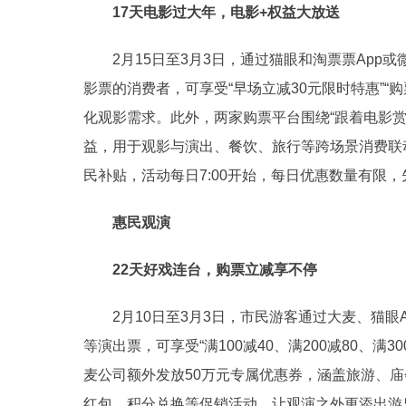
17天电影过大年，电影+权益大放送
2月15日至3月3日，通过猫眼和淘票票App或
影票的消费者，可享受“早场立减30元限时特惠”“购
化观影需求。此外，两家购票平台围绕“跟着电影赏
益，用于观影与演出、餐饮、旅行等跨场景消费联动
民补贴，活动每日7:00开始，每日优惠数量有限
惠民观演
22天好戏连台，购票立减享不停
2月10日至3月3日，市民游客通过大麦、猫眼
等演出票，可享受“满100减40、满200减80、满3
麦公司额外发放50万元专属优惠券，涵盖旅游、庙会
红包、积分兑换等促销活动，让观演之外更添出游