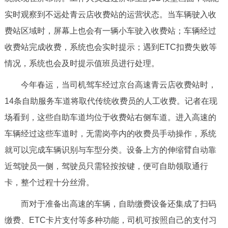
走进北京
实时观察到不远处青云店收费站的运营状态。当车辆驶入收
北京概况
十六区概览
人文北京
费站区域时，屏幕上也会有一辆小车驶入收费站；车辆经过
收费站完成收费，系统也会实时提示；遇到ETC扣费失败等
绿色北京
图说北京
视频北京
情况，系统也会及时提示值班员进行处理。
今年春运，当司机驾车经过京台高速青云店收费站时，
多语种
14条自助服务车道将取代传统收费员的人工收费。记者在现
ENGLISH
한국어
日本語
场看到，这些自助车道均位于收费站右侧车道。进入高速的
车辆经过这些车道时，无需岗亭内的收费员手动操作，系统
DEUTSCH
FRANÇAIS
РУССКИЙ ЯЗЫК
就可以完成车辆识别与车型分类。设备上方的伸缩臂自动靠
近驾驶员一侧，驾驶员只需轻按按键，便可自助领取通行
ESPAÑOL
العربية
PORTUGUÊS
卡，整个过程十分丝滑。
ITALIANO
而对于准备出高速的车辆，自助缴费设备还集成了扫码
缴费、ETC卡片支付等多种功能，司机可按照自己的支付习