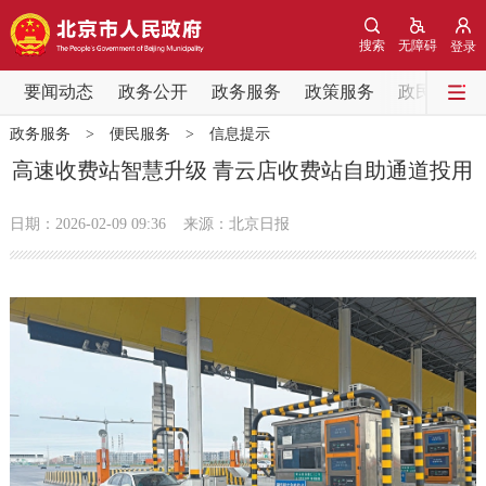
网站地图
搜索
无障碍
登录
要闻动态
要闻动态
政务公开
政务服务
政策服务
政民互动
政务服务
>
便民服务
>
信息提示
党中央精神
国务院信息
中央部委动态
高速收费站智慧升级 青云店收费站自助通道投用
北京要闻
会议信息
部门动态
日期：2026-02-09 09:36
来源：北京日报
各区热点
政务公开
市领导
机构职能
政策服务
政策兑现
政策解读
回应关切