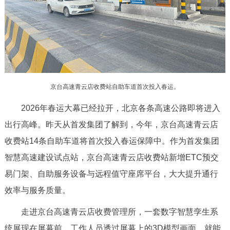
决策公开
专题公开
政务服务
个人服务
法人服务
部门服务
京台高速青云店收费站自助车道首次投入春运。
便民服务
利企服务
投资项目
2026年春运大幕已经拉开，北京各条高速公路即将进入
出行高峰。昨天从首发集团了解到，今年，京台高速青云店
中介服务
阳光政务
收费站14条自助车道将首次投入春运保障中。作为首发集团
政民互动
智慧高速建设试点站，京台高速青云店收费站新增ETC预交
易门架、自助服务设备与远程值守座席平台，大大提升通行
12345网上接诉即办
我要咨询
我要建议
效率与服务质量。
参与调查
在线访谈
图说互动
走进京台高速青云店收费管理所，一套数字智慧孪生系
统展现在屏幕前。工作人员透过屏幕上的3D模型画面，就能