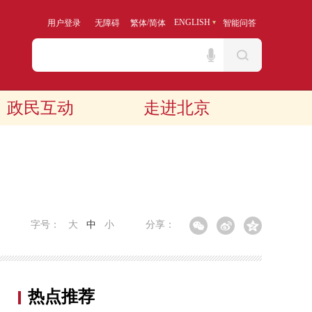
/
ENGLISH
用户登录
无障碍
繁体
简体
智能问答
政民互动
走进北京
字号：
大
中
小
分享：
热点推荐