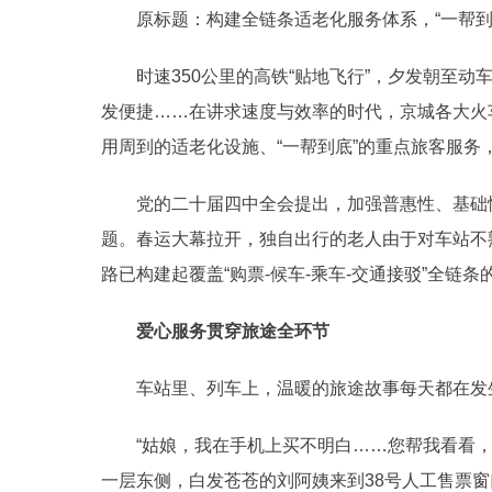
原标题：构建全链条适老化服务体系，“一帮到底”
时速350公里的高铁“贴地飞行”，夕发朝至动
发便捷……在讲求速度与效率的时代，京城各大火
用周到的适老化设施、“一帮到底”的重点旅客服务，
党的二十届四中全会提出，加强普惠性、基础性
题。春运大幕拉开，独自出行的老人由于对车站不
路已构建起覆盖“购票-候车-乘车-交通接驳”全
爱心服务贯穿旅途全环节
车站里、列车上，温暖的旅途故事每天都在发
“姑娘，我在手机上买不明白……您帮我看看，1
一层东侧，白发苍苍的刘阿姨来到38号人工售票窗