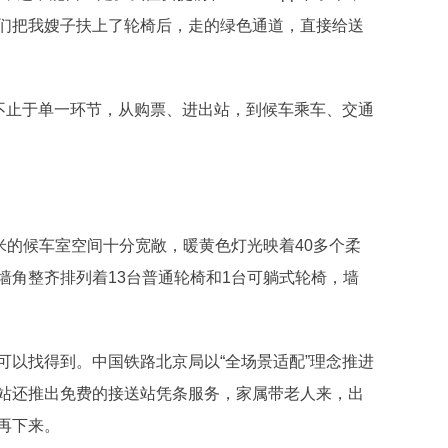
们把我嫂子扶上了轮椅后，走的绿色通道，直接给送
不止于单一环节，从购票、进出站，到候车乘车、交通
的候车室空间十分宽敞，暖黄色灯光映着40多个柔
墙角整齐排列着13台普通轮椅和1台可躺式轮椅，墙
以找得到。中国铁路北京局以“全场景适配”理念推进
站还推出免费的接送站凭条服务，家属带老人来，出
再下来。