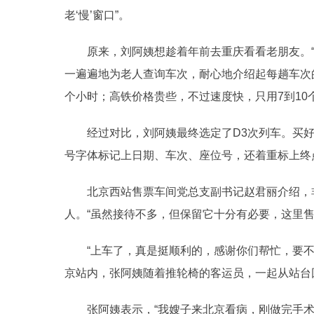
老‘慢’窗口”。
原来，刘阿姨想趁着年前去重庆看看老朋友。“
一遍遍地为老人查询车次，耐心地介绍起每趟车次的
个小时；高铁价格贵些，不过速度快，只用7到10
经过对比，刘阿姨最终选定了D3次列车。买好
号字体标记上日期、车次、座位号，还着重标上终点
北京西站售票车间党总支副书记赵君丽介绍，非
人。“虽然接待不多，但保留它十分有必要，这里
“上车了，真是挺顺利的，感谢你们帮忙，要不
京站内，张阿姨随着推轮椅的客运员，一起从站台
张阿姨表示，“我嫂子来北京看病，刚做完手术，还