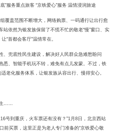
服务重点旅客 “京铁爱心”服务 温情浸润旅途
车组覆盖范围不断增大，网络购票、一码通行让出行愈
车站依然为银发族保留了不慌不忙的敬老“慢”窗口、实
让“首都会客厅”温情常在。
、兜底性民生建设，解决好人民群众急难愁盼问
熟悉、智能手机玩不转，难免有点儿发蒙。不过，铁
链条的适老化服务体系，让银发族从容出行、慢得安心。
生……
6号到重庆，火车票还有没有？”1月8日，北京西站
口前买票，这里正是为老人专门准备的“京铁爱心敬