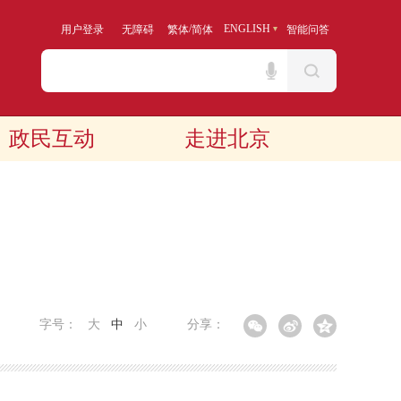
/
ENGLISH
用户登录
无障碍
繁体
简体
智能问答
政民互动
走进北京
字号：
大
中
小
分享：