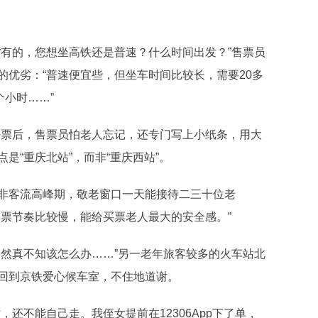
有的，您想坐高铁还是普速？什么时间出发？”售票员
优劣：“普速便宜些，但坐车时间比较长，需要20多
个小时……”
票后，售票员怕老人忘记，还专门写上小纸条，用大
是“重庆北站”，而非“重庆西站”。
客流高峰期，敬老窗口一天能接待二三十位老
售票节奏比较慢，能给买票老人最大的安全感。”
然真不知该怎么办……”另一老年旅客较多的火车站北
回到京铁爱心候车室，不住地道谢。
不能自己走。我侄女提前在12306App下了单，