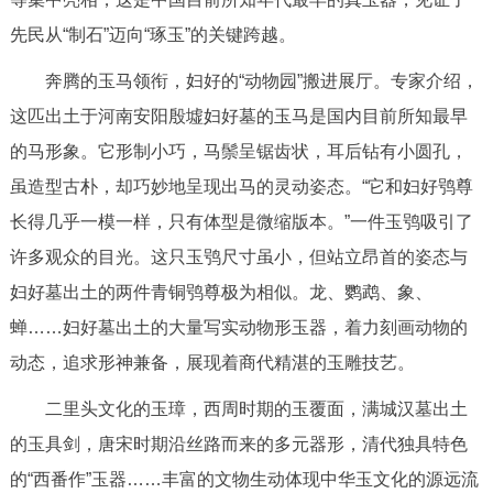
走进北京
先民从“制石”迈向“琢玉”的关键跨越。
北京概况
十六区概览
人文北京
奔腾的玉马领衔，妇好的“动物园”搬进展厅。专家介绍，
这匹出土于河南安阳殷墟妇好墓的玉马是国内目前所知最早
绿色北京
图说北京
视频北京
的马形象。它形制小巧，马鬃呈锯齿状，耳后钻有小圆孔，
虽造型古朴，却巧妙地呈现出马的灵动姿态。“它和妇好鸮尊
多语种
长得几乎一模一样，只有体型是微缩版本。”一件玉鸮吸引了
ENGLISH
한국어
日本語
许多观众的目光。这只玉鸮尺寸虽小，但站立昂首的姿态与
妇好墓出土的两件青铜鸮尊极为相似。龙、鹦鹉、象、
DEUTSCH
FRANÇAIS
РУССКИЙ ЯЗЫК
蝉……妇好墓出土的大量写实动物形玉器，着力刻画动物的
动态，追求形神兼备，展现着商代精湛的玉雕技艺。
ESPAÑOL
العربية
PORTUGUÊS
二里头文化的玉璋，西周时期的玉覆面，满城汉墓出土
ITALIANO
的玉具剑，唐宋时期沿丝路而来的多元器形，清代独具特色
的“西番作”玉器……丰富的文物生动体现中华玉文化的源远流