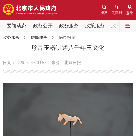
网站地图
搜索
无障碍
登录
要闻动态
要闻动态
政务公开
政务服务
政策服务
政民互动
政务服务
>
便民服务
>
信息提示
党中央精神
国务院信息
中央部委动态
珍品玉器讲述八千年玉文化
北京要闻
会议信息
部门动态
日期：2026-02-06 09:58
来源：北京日报
各区热点
政务公开
市领导
机构职能
政策服务
政策兑现
政策解读
回应关切