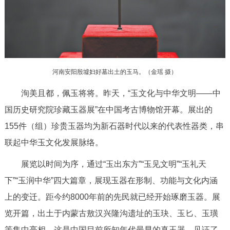
决策公开
专题公开
政务服务
个人服务
法人服务
部门服务
河南安阳殷墟妇好墓出土的玉马。（金瑶 摄）
洵美且都，佩玉将将。昨天，“玉文化与中华文明——中
便民服务
利企服务
投资项目
国历史研究院珍藏玉器展”在中国考古博物馆开幕。展出的
155件（组）珍贵玉器均为新石器时代以来的代表性器类，串
中介服务
阳光政务
联起中华玉文化发展脉络。
政民互动
展览以时间为序，通过“玉出东方”“玉见文明”“玉礼天
12345网上接诉即办
我要咨询
我要建议
下”“玉润中华”四大篇章，展现玉器在形制、功能与文化内涵
上的变迁。距今约8000年前的先民就已经开始琢磨玉器。展
参与调查
在线访谈
图说互动
览开篇，出土于内蒙古敖汉兴隆沟遗址的玉玦、玉匕、玉璜
等集中亮相，这是中国目前所知年代最早的真玉器，见证了