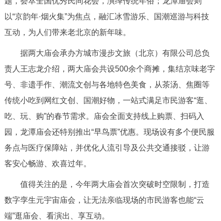
题，荟萃全国优秀民间花会，演绎传统年俗；龙潭庙会则
决策公开
专题公开
以“京韵年·烟火集”为焦点，融汇冰雪游乐、国潮巡游与科技
互动，为人们带来老北京的新年味。
政务服务
据两大庙会承办方城市漫步文旅（北京）有限公司总负
个人服务
法人服务
部门服务
责人王志龙介绍，两大庙会共设500余个商摊，集结京味老字
号、非遗手作、潮流文创与各地特色美食，从茶汤、焦圈等
便民服务
利企服务
投资项目
传统小吃到网红文创、国潮好物，一站式满足市民游客“逛、
吃、玩、购”的春节需求。庙会全面支持线上购票、扫码入
中介服务
阳光政务
园，龙潭庙会还特别推出“早鸟票”优惠。现场设有多个便民服
政民互动
务点与医疗保障站，并优化人流引导及公共交通接驳，让游
客安心畅游、欢喜过年。
12345网上接诉即办
我要咨询
我要建议
值得关注的是，今年两大庙会首次突破时空限制，打造
数字孪生元宇宙庙会，让无法亲临现场的市民游客也能“云
参与调查
在线访谈
图说互动
端”逛庙会、看演出、享互动。