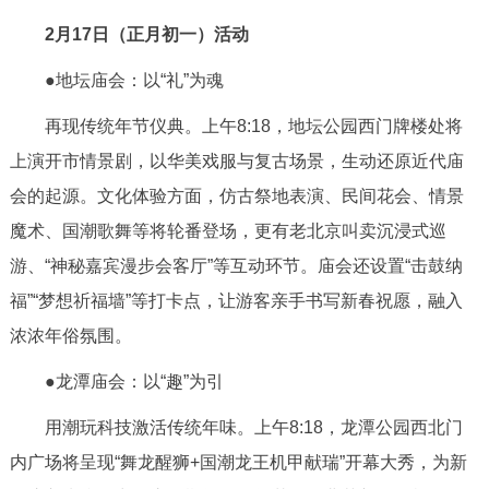
走进北京
2月17日（正月初一）活动
北京概况
十六区概览
人文北京
●地坛庙会：以“礼”为魂
再现传统年节仪典。上午8:18，地坛公园西门牌楼处将
绿色北京
图说北京
视频北京
上演开市情景剧，以华美戏服与复古场景，生动还原近代庙
多语种
会的起源。文化体验方面，仿古祭地表演、民间花会、情景
魔术、国潮歌舞等将轮番登场，更有老北京叫卖沉浸式巡
ENGLISH
한국어
日本語
游、“神秘嘉宾漫步会客厅”等互动环节。庙会还设置“击鼓纳
福”“梦想祈福墙”等打卡点，让游客亲手书写新春祝愿，融入
DEUTSCH
FRANÇAIS
РУССКИЙ ЯЗЫК
浓浓年俗氛围。
ESPAÑOL
العربية
PORTUGUÊS
●龙潭庙会：以“趣”为引
用潮玩科技激活传统年味。上午8:18，龙潭公园西北门
ITALIANO
内广场将呈现“舞龙醒狮+国潮龙王机甲献瑞”开幕大秀，为新