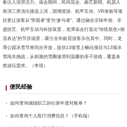
春注入澎湃活力。庙会期间，民间花会、曲艺新唱、机器人
回到顶部
表演三类演出接连上演，国潮巡游、机甲互动、VR体验等项
目更让游客从“旁观者”变为“参与者”。通过融合京味年俗、非
遗技艺、机甲互动与科技装置，龙潭庙会打造出“传统底色+潮
流表达”的节庆场景，吸引全年龄层游客乐在其中。同时，龙
潭公园冰雪节将同步开放，提供13项雪上畅玩项目与13项冰
雪闯关挑战，从刺激的雪圈速滑到温馨的亲子游戏，覆盖各
类游玩需求。（李瑶）
便民经验
·
如何查询城镇职工的社保年度对账单？
·
如何查询个人医疗消费信息？（手机端）