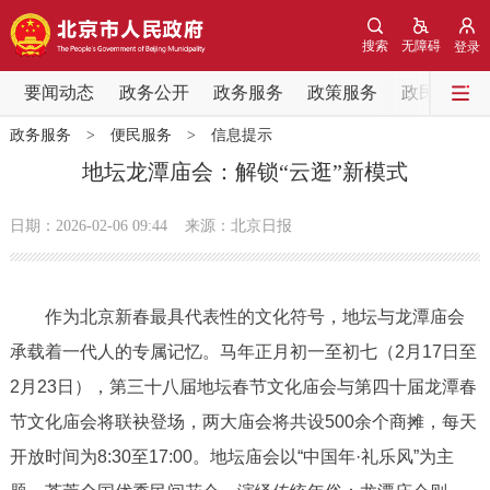
网站地图
搜索
无障碍
登录
要闻动态
要闻动态
政务公开
政务服务
政策服务
政民互动
政务服务
>
便民服务
>
信息提示
党中央精神
国务院信息
中央部委动态
地坛龙潭庙会：解锁“云逛”新模式
北京要闻
会议信息
部门动态
日期：2026-02-06 09:44
来源：北京日报
各区热点
作为北京新春最具代表性的文化符号，地坛与龙潭庙会
政务公开
承载着一代人的专属记忆。马年正月初一至初七（2月17日至
2月23日），第三十八届地坛春节文化庙会与第四十届龙潭春
市领导
机构职能
政策服务
节文化庙会将联袂登场，两大庙会将共设500余个商摊，每天
政策兑现
政策解读
回应关切
开放时间为8:30至17:00。地坛庙会以“中国年·礼乐风”为主