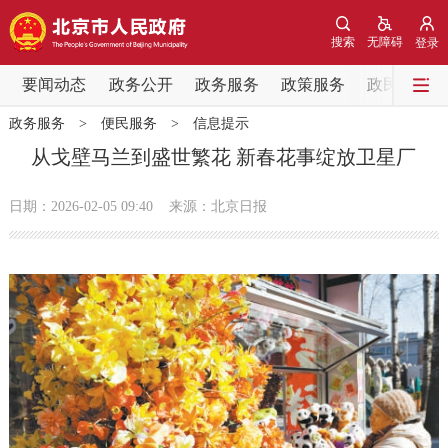
网站地图
搜索
无障碍
登录
要闻动态
要闻动态
政务公开
政务服务
政策服务
政民互动
政务服务
>
便民服务
>
信息提示
党中央精神
国务院信息
中央部委动态
从戈壁马兰到盛世繁花 新春花事绽放卫星厂
北京要闻
会议信息
部门动态
日期：2026-02-05 09:40
来源：北京日报
各区热点
政务公开
市领导
机构职能
政策服务
政策兑现
政策解读
回应关切