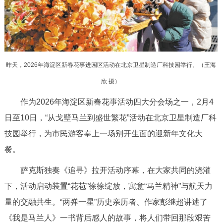
决策公开
专题公开
政务服务
个人服务
法人服务
部门服务
昨天，2026年海淀区新春花事进园区活动在北京卫星制造厂科技园举行。（王海
欣 摄）
便民服务
利企服务
投资项目
作为2026年海淀区新春花事活动四大分会场之一，2月4
日至10日，“从戈壁马兰到盛世繁花”活动在北京卫星制造厂科
中介服务
阳光政务
技园举行，为市民游客奉上一场别开生面的迎新年文化大
政民互动
餐。
萨克斯独奏《追寻》拉开活动序幕，在大家共同的浇灌
12345网上接诉即办
我要咨询
我要建议
下，活动启动装置“花苞”徐徐绽放，寓意“马兰精神”与航天力
参与调查
在线访谈
图说互动
量的交融共生。“两弹一星”历史亲历者、作家彭继超讲述了
《我是马兰人》一书背后感人的故事，将人们带回那段艰苦