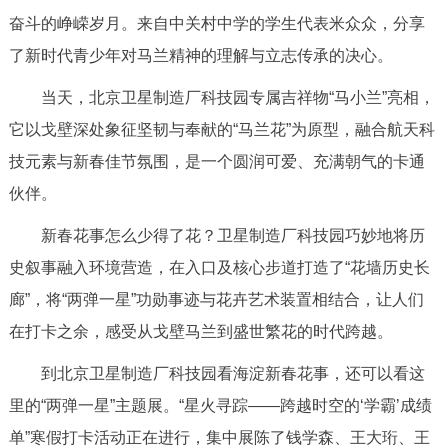
走进北京
奋斗的峥嵘岁月。来自中关村中学的学生代表米众众，分享
了新时代青少年对马兰精神的理解与立志传承的决心。
北京概况
十六区概览
人文北京
当天，北京卫星制造厂科技园专属吉祥物“马小兰”亮相，
绿色北京
图说北京
视频北京
它以戈壁深处象征坚韧与奉献的“马兰花”为原型，融合航天科
技元素与新春佳节氛围，是一个圆润可爱、充满朝气的卡通
多语种
伙伴。
ENGLISH
한국어
日本語
新春花事怎么少得了花？卫星制造厂科技园巧妙地将历
史叙事融入环境营造，在入口及核心步道打造了“花墙历史长
DEUTSCH
FRANÇAIS
РУССКИЙ ЯЗЫК
廊”，将“两弹一星”功勋事迹与花卉艺术装置相结合，让人们
在打卡之余，感受从戈壁马兰到盛世繁花的时代跨越。
ESPAÑOL
العربية
PORTUGUÊS
到北京卫星制造厂科技园看海淀新春花事，还可以看这
ITALIANO
里的“两弹一星”主题展。“星火寻踪——跨越时空的‘学霸’成绩
单”寒假打卡活动正在进行，集中展陈了钱学森、王大珩、王