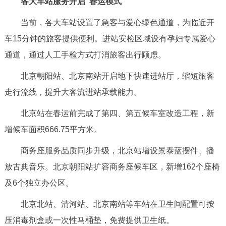
各大车站服务开启“春运模式”
走进北京
当前，各大车站设置了急客与爱心绿色通道，为临近开
北京概况
十六区概览
人文北京
车15分钟的旅客提供便利。进站安检区域设有孕妇专属爱心
通道，通过人工手检方式打消旅客出行顾虑。
绿色北京
图说北京
视频北京
北京朝阳站、北京南站开启地下快速进站厅，缩短旅客
多语种
走行流线，提升大客流进站承载能力。
ENGLISH
한국어
日本語
北京站在春运前完成了第四、第五候车室改造工程，新
增候车面积666.75平方米。
DEUTSCH
FRANÇAIS
РУССКИЙ ЯЗЫК
商务座服务品质同步升级，北京站增设景泰蓝摆件、播
放古典音乐。北京朝阳站扩容商务座候车区，新增162个座椅
ESPAÑOL
العربية
PORTUGUÊS
及6个独立办公区。
ITALIANO
北京北站、清河站、北京南站等车站在卫生间配置可按
压消毒剂盒或一次性马桶垫，免费提供卫生纸。