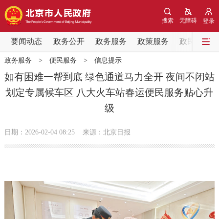
网站地图
搜索
无障碍
登录
要闻动态
要闻动态
政务公开
政务服务
政策服务
政民互动
政务服务
>
便民服务
>
信息提示
党中央精神
国务院信息
中央部委动态
如有困难一帮到底 绿色通道马力全开 夜间不闭站
划定专属候车区 八大火车站春运便民服务贴心升
北京要闻
会议信息
部门动态
级
各区热点
日期：2026-02-04 08:25
来源：北京日报
政务公开
市领导
机构职能
政策服务
政策兑现
政策解读
回应关切