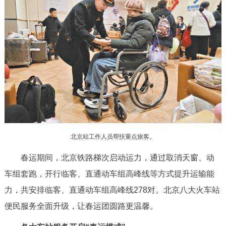
决策公开
专题公开
政务服务
个人服务
法人服务
部门服务
便民服务
利企服务
投资项目
中介服务
阳光政务
北京站工作人员帮扶重点旅客。
政民互动
春运期间，北京铁路梯次启动运力，通过取消天窗、动
车组套跑，开行临客、直通动车组高峰线等方式提升运输能
12345网上接诉即办
我要咨询
我要建议
力，共安排临客、直通动车组高峰线278对。北京八大火车站
参与调查
在线访谈
图说互动
便民服务全面升级，让春运团圆路更温馨。