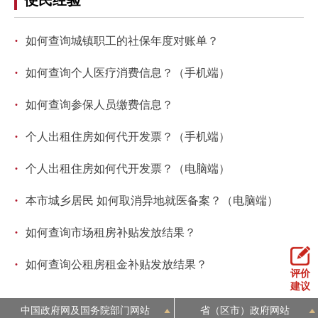
走进北京
·
如何查询城镇职工的社保年度对账单？
北京概况
十六区概览
人文北京
·
如何查询个人医疗消费信息？（手机端）
绿色北京
图说北京
视频北京
·
如何查询参保人员缴费信息？
多语种
·
个人出租住房如何代开发票？（手机端）
ENGLISH
한국어
日本語
·
个人出租住房如何代开发票？（电脑端）
·
DEUTSCH
FRANÇAIS
РУССКИЙ ЯЗЫК
本市城乡居民 如何取消异地就医备案？（电脑端）
·
如何查询市场租房补贴发放结果？
ESPAÑOL
العربية
PORTUGUÊS
·
如何查询公租房租金补贴发放结果？
评价
ITALIANO
建议
中国政府网及国务院部门网站
省（区市）政府网站