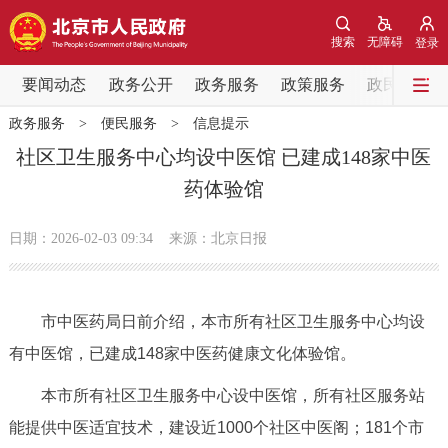
网站地图
搜索
无障碍
登录
要闻动态
要闻动态
政务公开
政务服务
政策服务
政民互动
政务服务
>
便民服务
>
信息提示
党中央精神
国务院信息
中央部委动态
社区卫生服务中心均设中医馆 已建成148家中医
药体验馆
北京要闻
会议信息
部门动态
日期：2026-02-03 09:34
来源：北京日报
各区热点
政务公开
市中医药局日前介绍，本市所有社区卫生服务中心均设
有中医馆，已建成148家中医药健康文化体验馆。
市领导
机构职能
政策服务
本市所有社区卫生服务中心设中医馆，所有社区服务站
政策兑现
政策解读
回应关切
能提供中医适宜技术，建设近1000个社区中医阁；181个市