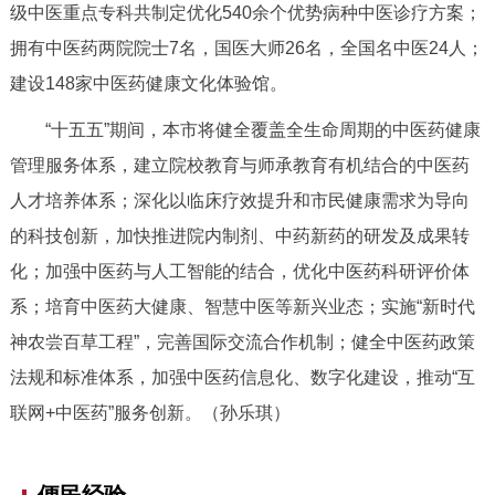
级中医重点专科共制定优化540余个优势病种中医诊疗方案；
决策公开
专题公开
拥有中医药两院院士7名，国医大师26名，全国名中医24人；
政务服务
建设148家中医药健康文化体验馆。
“十五五”期间，本市将健全覆盖全生命周期的中医药健康
个人服务
法人服务
部门服务
管理服务体系，建立院校教育与师承教育有机结合的中医药
人才培养体系；深化以临床疗效提升和市民健康需求为导向
便民服务
利企服务
投资项目
的科技创新，加快推进院内制剂、中药新药的研发及成果转
化；加强中医药与人工智能的结合，优化中医药科研评价体
中介服务
阳光政务
系；培育中医药大健康、智慧中医等新兴业态；实施“新时代
政民互动
神农尝百草工程”，完善国际交流合作机制；健全中医药政策
法规和标准体系，加强中医药信息化、数字化建设，推动“互
12345网上接诉即办
我要咨询
我要建议
联网+中医药”服务创新。（孙乐琪）
参与调查
在线访谈
图说互动
便民经验