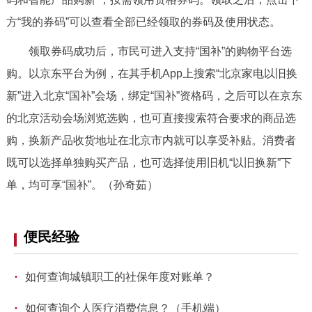
走进北京
方“我的券码”可以查看全部已经领取的券码及使用状态。
北京概况
十六区概览
人文北京
领取券码成功后，市民可进入支持“国补”的购物平台选
购。以京东平台为例，在其手机App上搜索“北京家电以旧换
绿色北京
图说北京
视频北京
新”进入北京“国补”会场，绑定“国补”资格码，之后可以在京东
的北京活动会场浏览选购，也可直接搜索符合要求的商品选
多语种
购，换新产品收货地址在北京市内就可以享受补贴。消费者
ENGLISH
한국어
日本語
既可以选择单独购买产品，也可选择使用旧机“以旧换新”下
单，均可享“国补”。（孙奇茹）
DEUTSCH
FRANÇAIS
РУССКИЙ ЯЗЫК
便民经验
ESPAÑOL
العربية
PORTUGUÊS
·
如何查询城镇职工的社保年度对账单？
ITALIANO
·
如何查询个人医疗消费信息？（手机端）