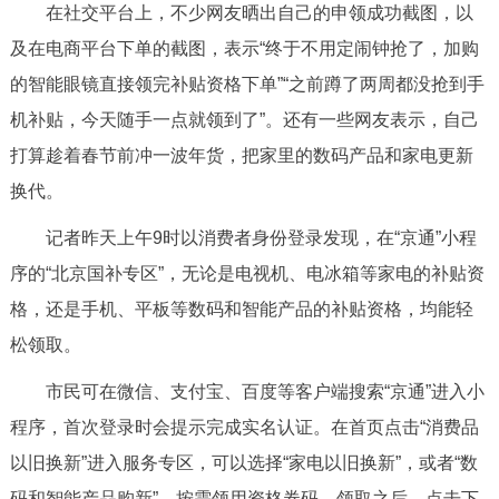
在社交平台上，不少网友晒出自己的申领成功截图，以
决策公开
专题公开
及在电商平台下单的截图，表示“终于不用定闹钟抢了，加购
政务服务
的智能眼镜直接领完补贴资格下单”“之前蹲了两周都没抢到手
机补贴，今天随手一点就领到了”。还有一些网友表示，自己
个人服务
法人服务
部门服务
打算趁着春节前冲一波年货，把家里的数码产品和家电更新
换代。
便民服务
利企服务
投资项目
记者昨天上午9时以消费者身份登录发现，在“京通”小程
序的“北京国补专区”，无论是电视机、电冰箱等家电的补贴资
中介服务
阳光政务
格，还是手机、平板等数码和智能产品的补贴资格，均能轻
政民互动
松领取。
12345网上接诉即办
我要咨询
我要建议
市民可在微信、支付宝、百度等客户端搜索“京通”进入小
程序，首次登录时会提示完成实名认证。在首页点击“消费品
参与调查
在线访谈
图说互动
以旧换新”进入服务专区，可以选择“家电以旧换新”，或者“数
码和智能产品购新”，按需领用资格券码。领取之后，点击下