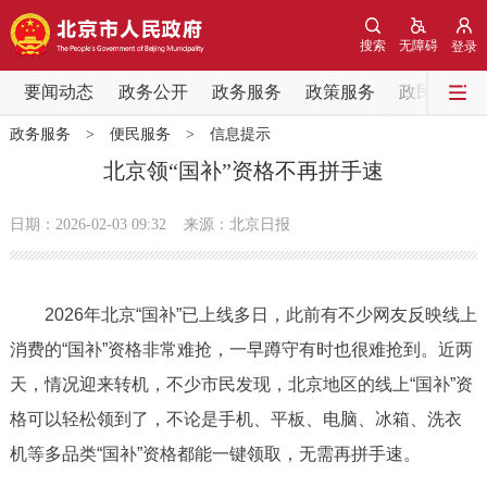
网站地图
搜索
无障碍
登录
要闻动态
要闻动态
政务公开
政务服务
政策服务
政民互动
政务服务
>
便民服务
>
信息提示
党中央精神
国务院信息
中央部委动态
北京领“国补”资格不再拼手速
北京要闻
会议信息
部门动态
日期：2026-02-03 09:32
来源：北京日报
各区热点
2026年北京“国补”已上线多日，此前有不少网友反映线上
政务公开
消费的“国补”资格非常难抢，一早蹲守有时也很难抢到。近两
天，情况迎来转机，不少市民发现，北京地区的线上“国补”资
市领导
机构职能
政策服务
格可以轻松领到了，不论是手机、平板、电脑、冰箱、洗衣
政策兑现
政策解读
回应关切
机等多品类“国补”资格都能一键领取，无需再拼手速。