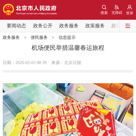
网站地图
搜索
无障碍
登录
要闻动态
要闻动态
政务公开
政务服务
政策服务
政民互动
政务服务
>
便民服务
>
信息提示
党中央精神
国务院信息
中央部委动态
机场便民举措温馨春运旅程
北京要闻
会议信息
部门动态
日期：2026-02-03 08:39
来源：北京日报
各区热点
政务公开
市领导
机构职能
政策服务
政策兑现
政策解读
回应关切