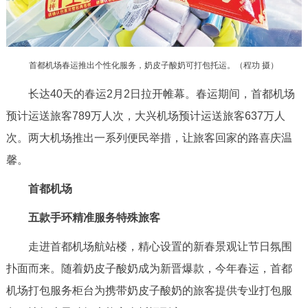
决策公开
专题公开
政务服务
首都机场春运推出个性化服务，奶皮子酸奶可打包托运。（程功 摄）
个人服务
法人服务
部门服务
长达40天的春运2月2日拉开帷幕。春运期间，首都机场
预计运送旅客789万人次，大兴机场预计运送旅客637万人
便民服务
利企服务
投资项目
次。两大机场推出一系列便民举措，让旅客回家的路喜庆温
馨。
中介服务
阳光政务
首都机场
政民互动
五款手环精准服务特殊旅客
12345网上接诉即办
我要咨询
我要建议
走进首都机场航站楼，精心设置的新春景观让节日氛围
扑面而来。随着奶皮子酸奶成为新晋爆款，今年春运，首都
参与调查
在线访谈
图说互动
机场打包服务柜台为携带奶皮子酸奶的旅客提供专业打包服