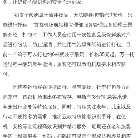
务，让奶皮子酸奶也能安全托运到家。
走进北京
“奶皮子酸奶属于液体物品，无法随身携带经过安检，只
北京概况
十六区概览
人文北京
能进行托运。”首都机场航站楼管理部服务管理业务经理王景
辉介绍，打包时，工作人员会使用一次性食品级保鲜膜对产
绿色北京
图说北京
视频北京
品进行包装，防止漏洒，并使用气泡膜和纸箱进行打包。目
多语种
前一个箱子可以打包约6杯奶皮子酸奶，价格35元起。万一托
运过程中酸奶发生遗洒，旅客还可以致电机场要求相应赔
ENGLISH
한국어
日本語
付。
DEUTSCH
FRANÇAIS
РУССКИЙ ЯЗЫК
围绕春运旅客在便捷出行、携带宠物、行李打包等方面
的需求，首都机场推出冬衣寄存、电瓶车“8分钟”急客承诺、
ESPAÑOL
العربية
PORTUGUÊS
萌宠出行套餐等特色服务。同时，持续关注老年、儿童以及
行动不便旅客的需求，推出五款特殊旅客识别手环，在值
ITALIANO
机、安检等全流程高效识别并精准服务，近期还在老年旅客
手环上增添服务二维码，扫码即可显示全部权益列表及相应