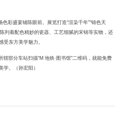
色彩盛宴铺陈眼前。展览打造“渲染千年”“锦色天
，不仅陈列着配色精妙的瓷器、工艺细腻的宋锦等实物，还
感受东方美学魅力。
部分车站扫描“M 地铁·图书馆”二维码，就能免费
美学。（孙宏阳）