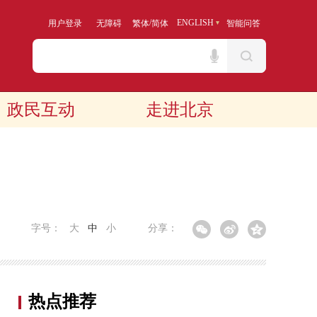
/
ENGLISH
用户登录
无障碍
繁体
简体
智能问答
政民互动
走进北京
字号：
大
中
小
分享：
热点推荐