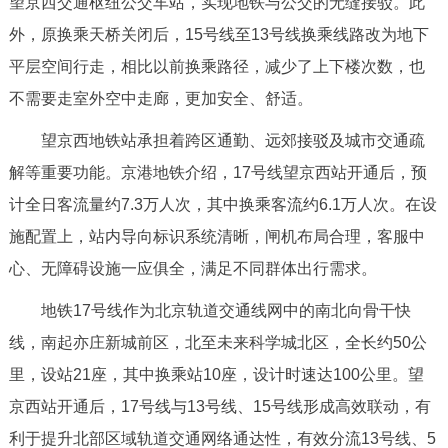
望京西交通枢纽公交车站，实现地铁与公交的无缝接驳。此
回到顶部
外，原换乘天桥关闭后，15号线至13号线换乘线路改为地下
平层空间行走，相比以前换乘路径，减少了上下楼次数，也
不需要走室外空中走廊，更加安全、舒适。
望京西地铁站承担着跨区通勤、远郊接驳及城市交通疏
解等重要功能。京港地铁介绍，17号线望京西站开通后，预
计全日客流量约7.3万人次，其中换乘客流约6.1万人次。在设
施配置上，站内导向标识系统清晰，闸机布局合理，客服中
心、无障碍设施一应俱全，满足不同群体出行需求。
地铁17号线作为北京轨道交通线网中的南北向骨干快
线，南起亦庄新城前区，北至未来科学城北区，全长约50公
里，设站21座，其中换乘站10座，设计时速达100公里。望
京西站开通后，17号线与13号线、15号线形成高效联动，有
利于提升北部区域轨道交通网络通达性，有效分流13号线、5