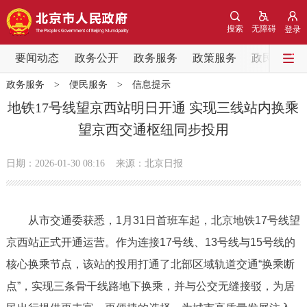
网站地图
搜索
无障碍
登录
要闻动态
要闻动态
政务公开
政务服务
政策服务
政民互动
政务服务
>
便民服务
>
信息提示
党中央精神
国务院信息
中央部委动态
地铁17号线望京西站明日开通 实现三线站内换乘
望京西交通枢纽同步投用
北京要闻
会议信息
部门动态
日期：2026-01-30 08:16
来源：北京日报
各区热点
政务公开
从市交通委获悉，1月31日首班车起，北京地铁17号线望
京西站正式开通运营。作为连接17号线、13号线与15号线的
市领导
机构职能
政策服务
核心换乘节点，该站的投用打通了北部区域轨道交通“换乘断
政策兑现
政策解读
回应关切
点”，实现三条骨干线路地下换乘，并与公交无缝接驳，为居