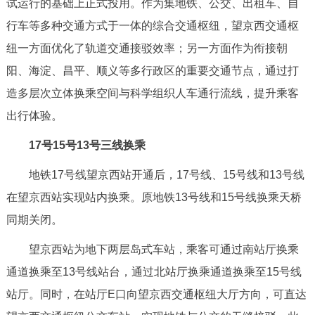
试运行的基础上正式投用。作为集地铁、公交、出租车、自
走进北京
行车等多种交通方式于一体的综合交通枢纽，望京西交通枢
北京概况
十六区概览
人文北京
纽一方面优化了轨道交通接驳效率；另一方面作为衔接朝
阳、海淀、昌平、顺义等多行政区的重要交通节点，通过打
绿色北京
图说北京
视频北京
造多层次立体换乘空间与科学组织人车通行流线，提升乘客
出行体验。
多语种
17号15号13号三线换乘
ENGLISH
한국어
日本語
地铁17号线望京西站开通后，17号线、15号线和13号线
在望京西站实现站内换乘。原地铁13号线和15号线换乘天桥
DEUTSCH
FRANÇAIS
РУССКИЙ ЯЗЫК
同期关闭。
ESPAÑOL
العربية
PORTUGUÊS
望京西站为地下两层岛式车站，乘客可通过南站厅换乘
通道换乘至13号线站台，通过北站厅换乘通道换乘至15号线
ITALIANO
站厅。同时，在站厅E口向望京西交通枢纽大厅方向，可直达