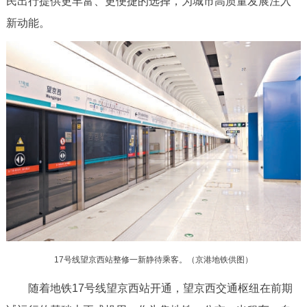
民出行提供更丰富、更便捷的选择，为城市高质量发展注入
决策公开
专题公开
新动能。
政务服务
个人服务
法人服务
部门服务
便民服务
利企服务
投资项目
中介服务
阳光政务
政民互动
12345网上接诉即办
我要咨询
我要建议
17号线望京西站整修一新静待乘客。（京港地铁供图）
参与调查
在线访谈
图说互动
随着地铁17号线望京西站开通，望京西交通枢纽在前期