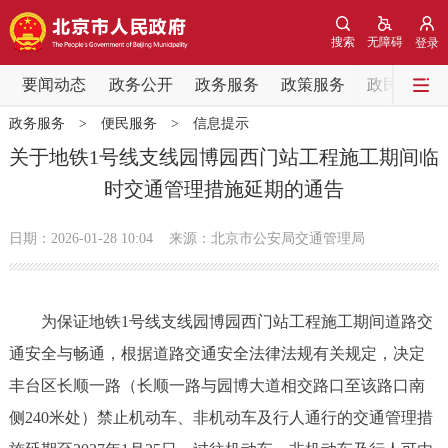
网站地图
搜索
无障碍
登录
要闻动态
要闻动态
政务公开
政务服务
政策服务
政民互动
政务服务
>
便民服务
>
信息提示
党中央精神
国务院信息
中央部委动态
关于地铁1号线支线园博园西门站工程施工期间临
时交通管理措施延期的通告
北京要闻
会议信息
部门动态
日期：2026-01-28 10:04
来源：北京市公安局交通管理局
各区热点
政务公开
为保证地铁1号线支线园博园西门站工程施工期间道路交
通安全与畅通，根据道路交通安全法律法规有关规定，决定
市领导
机构职能
政策服务
丰台区长顺一路（长顺一路与园博大道相交路口至该路口南
政策兑现
政策解读
回应关切
侧240米处）禁止机动车、非机动车及行人通行的交通管理措