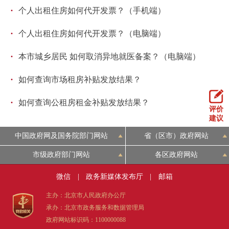
走进北京
·
个人出租住房如何代开发票？（手机端）
北京概况
十六区概览
人文北京
·
个人出租住房如何代开发票？（电脑端）
·
本市城乡居民 如何取消异地就医备案？（电脑端）
绿色北京
图说北京
视频北京
·
如何查询市场租房补贴发放结果？
多语种
·
如何查询公租房租金补贴发放结果？
评价
ENGLISH
한국어
日本語
建议
中国政府网及国务院部门网站
省（区市）政府网站
DEUTSCH
FRANÇAIS
РУССКИЙ ЯЗЫК
市级政府部门网站
各区政府网站
ESPAÑOL
العربية
PORTUGUÊS
微信
|
政务新媒体发布厅
|
邮箱
主办：北京市人民政府办公厅
ITALIANO
承办：北京市政务服务和数据管理局
政府网站标识码：1100000088