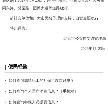
施延期至2027年1月25日，过往机动车、非机动车及行人可由
决策公开
专题公开
同兴路、盛园路、园博大道等道路绕行。
政务服务
请社会单位和广大市民给予理解支持，自觉遵照执行。
特此通告。
个人服务
法人服务
部门服务
北京市公安局交通管理局
便民服务
利企服务
投资项目
2026年1月23日
中介服务
阳光政务
便民经验
政民互动
·
如何查询城镇职工的社保年度对账单？
12345网上接诉即办
我要咨询
我要建议
·
如何查询个人医疗消费信息？（手机端）
参与调查
在线访谈
图说互动
·
如何查询参保人员缴费信息？