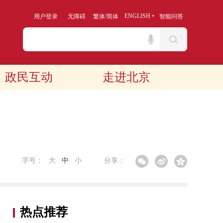
/
ENGLISH
用户登录
无障碍
繁体
简体
智能问答
政民互动
走进北京
字号：
大
中
小
分享：
热点推荐