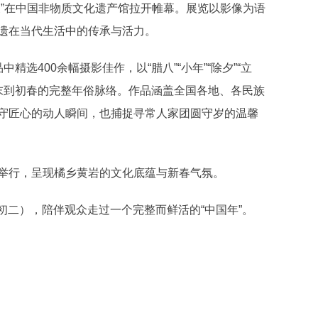
”在中国非物质文化遗产馆拉开帷幕。展览以影像为语
遗在当代生活中的传承与活力。
400余幅摄影佳作，以“腊八”“小年”“除夕”“立
从岁末到初春的完整年俗脉络。作品涵盖全国各地、各民族
守匠心的动人瞬间，也捕捉寻常人家团圆守岁的温馨
行，呈现橘乡黄岩的文化底蕴与新春气氛。
初二），陪伴观众走过一个完整而鲜活的“中国年”。