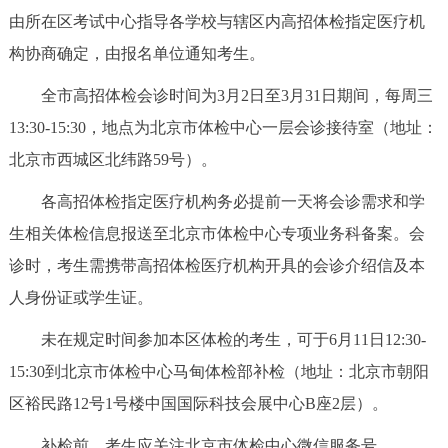
由所在区考试中心指导各学校与辖区内高招体检指定医疗机
决策公开
专题公开
构协商确定，由报名单位通知考生。
政务服务
全市高招体检会诊时间为3月2日至3月31日期间，每周三
个人服务
法人服务
部门服务
13:30-15:30，地点为北京市体检中心一层会诊接待室（地址：
北京市西城区北纬路59号）。
便民服务
利企服务
投资项目
各高招体检指定医疗机构务必提前一天将会诊需求和学
生相关体检信息报送至北京市体检中心专项业务科备案。会
中介服务
阳光政务
诊时，考生需携带高招体检医疗机构开具的会诊介绍信及本
政民互动
人身份证或学生证。
未在规定时间参加本区体检的考生，可于6月11日12:30-
12345网上接诉即办
我要咨询
我要建议
15:30到北京市体检中心马甸体检部补检（地址：北京市朝阳
区裕民路12号1号楼中国国际科技会展中心B座2层）。
参与调查
在线访谈
图说互动
补检前，考生应关注北京市体检中心微信服务号