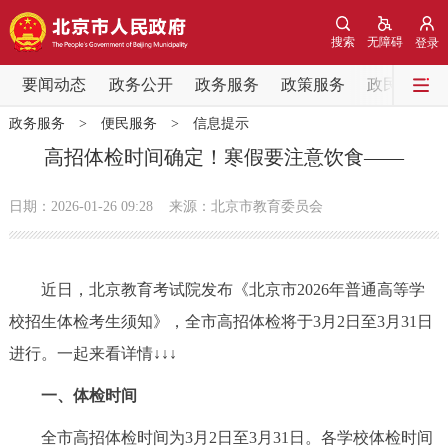
网站地图
搜索
无障碍
登录
要闻动态
要闻动态
政务公开
政务服务
政策服务
政民互动
政务服务
>
便民服务
>
信息提示
党中央精神
国务院信息
中央部委动态
高招体检时间确定！寒假要注意饮食——
北京要闻
会议信息
部门动态
日期：2026-01-26 09:28
来源：北京市教育委员会
各区热点
近日，北京教育考试院发布《北京市2026年普通高等学
政务公开
校招生体检考生须知》，全市高招体检将于3月2日至3月31日
进行。一起来看详情↓↓↓
市领导
机构职能
政策服务
一、体检时间
政策兑现
政策解读
回应关切
全市高招体检时间为3月2日至3月31日。各学校体检时间