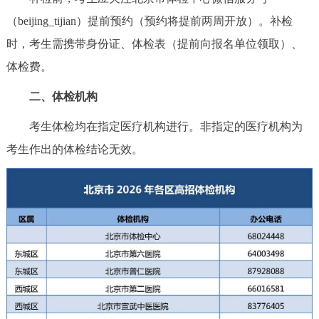
走进北京
（beijing_tijian）提前预约（预约将提前两周开放）。补检
北京概况
十六区概览
人文北京
时，考生需携带身份证、体检表（提前向报名单位领取）、
体检费。
绿色北京
图说北京
视频北京
二、体检机构
多语种
考生体检均在指定医疗机构进行。非指定的医疗机构为
考生作出的体检结论无效。
ENGLISH
한국어
日本語
DEUTSCH
FRANÇAIS
РУССКИЙ ЯЗЫК
ESPAÑOL
العربية
PORTUGUÊS
ITALIANO