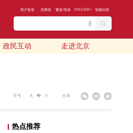
/
ENGLISH
用户登录
无障碍
繁体
简体
智能问答
政民互动
走进北京
字号：
大
中
小
分享：
热点推荐