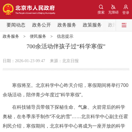
网站地图
搜索
无障碍
登录
要闻动态
要闻动态
政务公开
政务服务
政策服务
政民互动
政务服务
>
便民服务
>
信息提示
党中央精神
国务院信息
中央部委动态
700余活动伴孩子过“科学寒假”
北京要闻
会议信息
部门动态
日期：2026-01-23 09:47
来源：北京日报
各区热点
寒假将至。北京科学中心昨天介绍，寒假期间将举行700
政务公开
余场活动，陪伴青少年度过“科学寒假”。
市领导
机构职能
政策服务
在科技辅导员带领下探秘生命、气象、火箭背后的科学
奥秘，在冬季亲手制作“不化的雪”……北京科学中心副主任霍
政策兑现
政策解读
回应关切
利民介绍，寒假期间，北京科学中心将成为一座开放的科学