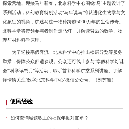
探索营地。迎接马年新春，北京科学中心围绕“马”主题设计了
决策公开
专题公开
系列活动，科幻教育特别活动“马年说马”将从进化生物学与文
政务服务
化象征的视角，讲述马这一物种跨越5000万年的生命传奇。
北科学堂将带领参与者制作走马灯，并解读背后的数学、物
个人服务
法人服务
部门服务
理与材料科学原理。
为了迎接寒假客流，北京科学中心推出楼层导览等服务
便民服务
利企服务
投资项目
举措，保障公众舒适参观。公众还可线上参与“寒假科学灯谜
会”“科学读书月”等活动，聆听首都科学讲堂系列讲座。了解
中介服务
阳光政务
详情请关注“数字北京科学中心”微信公众号。（刘苏雅）
政民互动
12345网上接诉即办
我要咨询
我要建议
便民经验
·
参与调查
在线访谈
图说互动
如何查询城镇职工的社保年度对账单？