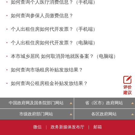
·
如何查询个人医疗消费信息？（手机端）
走进北京
·
如何查询参保人员缴费信息？
北京概况
十六区概览
人文北京
·
个人出租住房如何代开发票？（手机端）
绿色北京
图说北京
视频北京
·
个人出租住房如何代开发票？（电脑端）
多语种
·
本市城乡居民 如何取消异地就医备案？（电脑端）
ENGLISH
한국어
日本語
·
如何查询市场租房补贴发放结果？
·
如何查询公租房租金补贴发放结果？
DEUTSCH
FRANÇAIS
РУССКИЙ ЯЗЫК
评价
建议
ESPAÑOL
العربية
PORTUGUÊS
中国政府网及国务院部门网站
省（区市）政府网站
市级政府部门网站
各区政府网站
ITALIANO
微信
|
政务新媒体发布厅
|
邮箱