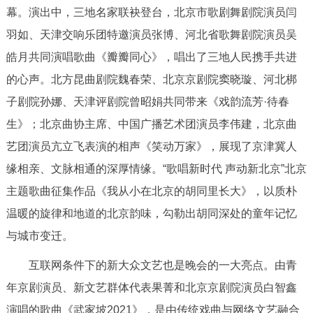
走进北京
幕。演出中，三地名家联袂登台，北京市歌剧舞剧院演员闫
羽如、天津交响乐团特邀演员张博、河北省歌舞剧院演员吴
北京概况
十六区概览
人文北京
皓月共同演唱歌曲《瓣瓣同心》，唱出了三地人民携手共进
的心声。北方昆曲剧院魏春荣、北京京剧院窦晓璇、河北梆
绿色北京
图说北京
视频北京
子剧院孙娜、天津评剧院曾昭娟共同带来《戏韵流芳·待春
多语种
生》；北京曲协主席、中国广播艺术团演员李伟建，北京曲
艺团演员亢立飞表演的相声《笑动万家》，展现了京津冀人
ENGLISH
한국어
日本語
缘相亲、文脉相通的深厚情缘。“歌唱新时代 声动新北京”北京
主题歌曲征集作品《我从小在北京的胡同里长大》，以质朴
DEUTSCH
FRANÇAIS
РУССКИЙ ЯЗЫК
温暖的旋律和地道的北京韵味，勾勒出胡同深处的童年记忆
与城市变迁。
ESPAÑOL
العربية
PORTUGUÊS
互联网条件下的新大众文艺也是晚会的一大亮点。由青
ITALIANO
年京剧演员、新文艺群体代表果菁和北京京剧院演员白智鑫
演唱的歌曲《武家坡2021》，是由传统戏曲与网络文艺融合