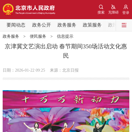
网站地图
搜索
无障碍
登录
要闻动态
要闻动态
政务公开
政务服务
政策服务
政民互动
政务服务
>
便民服务
>
信息提示
党中央精神
国务院信息
中央部委动态
京津冀文艺演出启动 春节期间350场活动文化惠
民
北京要闻
会议信息
部门动态
日期：2026-01-22 09:25
来源：北京日报
各区热点
政务公开
市领导
机构职能
政策服务
政策兑现
政策解读
回应关切