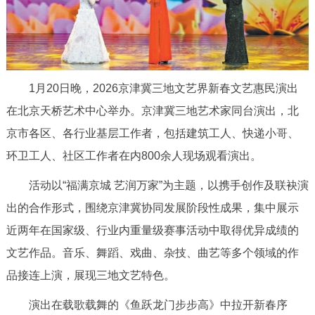
决策公开
专题公开
政务服务
1月20日晚，2026京津冀三地文艺界新春文艺惠民演出
个人服务
法人服务
部门服务
在北京天桥艺术中心举办。京津冀三地艺术家同台演出，北
便民服务
利企服务
投资项目
京市各区、各行业基层工作者，包括建筑工人、快递小哥、
环卫工人、社区工作者在内800余人现场观看演出。
中介服务
阳光政务
活动以“福满京城 艺润万家”为主题，以携手创作及联袂演
出的合作形式，围绕京津冀协同发展阶段性成果，集中展示
政民互动
近两年在国家级、行业内重量级赛事活动中取得优异成绩的
12345网上接诉即办
我要咨询
我要建议
文艺作品。音乐、舞蹈、戏曲、杂技、曲艺等多个领域的作
品接连上演，展现三地文艺特色。
参与调查
在线访谈
图说互动
演出在载歌载舞的《鱼跃龙门步步高》中拉开新春序