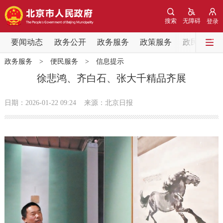
网站地图
搜索
无障碍
登录
要闻动态
要闻动态
政务公开
政务服务
政策服务
政民互动
政务服务
>
便民服务
>
信息提示
党中央精神
国务院信息
中央部委动态
徐悲鸿、齐白石、张大千精品齐展
北京要闻
会议信息
部门动态
日期：2026-01-22 09:24
来源：北京日报
各区热点
政务公开
市领导
机构职能
政策服务
政策兑现
政策解读
回应关切