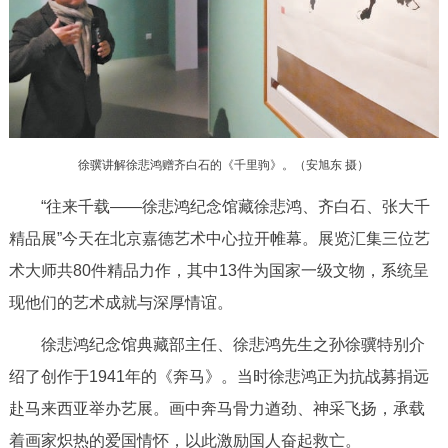
决策公开
专题公开
政务服务
个人服务
法人服务
部门服务
徐骥讲解徐悲鸿赠齐白石的《千里驹》。（安旭东 摄）
便民服务
利企服务
投资项目
“往来千载——徐悲鸿纪念馆藏徐悲鸿、齐白石、张大千
精品展”今天在北京嘉德艺术中心拉开帷幕。展览汇集三位艺
中介服务
阳光政务
术大师共80件精品力作，其中13件为国家一级文物，系统呈
政民互动
现他们的艺术成就与深厚情谊。
徐悲鸿纪念馆典藏部主任、徐悲鸿先生之孙徐骥特别介
12345网上接诉即办
我要咨询
我要建议
绍了创作于1941年的《奔马》。当时徐悲鸿正为抗战募捐远
参与调查
在线访谈
图说互动
赴马来西亚举办艺展。画中奔马骨力遒劲、神采飞扬，承载
着画家炽热的爱国情怀，以此激励国人奋起救亡。