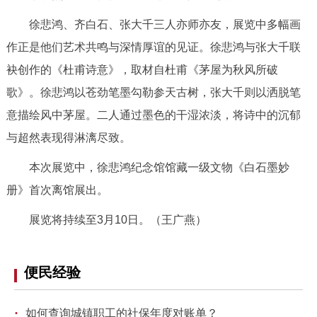
走进北京
徐悲鸿、齐白石、张大千三人亦师亦友，展览中多幅画
北京概况
十六区概览
人文北京
作正是他们艺术共鸣与深情厚谊的见证。徐悲鸿与张大千联
袂创作的《杜甫诗意》，取材自杜甫《茅屋为秋风所破
绿色北京
图说北京
视频北京
歌》。徐悲鸿以苍劲笔墨勾勒参天古树，张大千则以洒脱笔
意描绘风中茅屋。二人通过墨色的干湿浓淡，将诗中的沉郁
多语种
与超然表现得淋漓尽致。
ENGLISH
한국어
日本語
本次展览中，徐悲鸿纪念馆馆藏一级文物《白石墨妙
册》首次离馆展出。
DEUTSCH
FRANÇAIS
РУССКИЙ ЯЗЫК
展览将持续至3月10日。（王广燕）
ESPAÑOL
العربية
PORTUGUÊS
便民经验
ITALIANO
·
如何查询城镇职工的社保年度对账单？