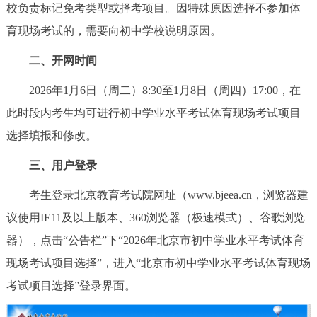
校负责标记免考类型或择考项目。因特殊原因选择不参加体
决策公开
专题公开
育现场考试的，需要向初中学校说明原因。
政务服务
二、开网时间
个人服务
法人服务
部门服务
2026年1月6日（周二）8:30至1月8日（周四）17:00，在
此时段内考生均可进行初中学业水平考试体育现场考试项目
便民服务
利企服务
投资项目
选择填报和修改。
三、用户登录
中介服务
阳光政务
考生登录北京教育考试院网址（www.bjeea.cn，浏览器建
政民互动
议使用IE11及以上版本、360浏览器（极速模式）、谷歌浏览
器），点击“公告栏”下“2026年北京市初中学业水平考试体育
12345网上接诉即办
我要咨询
我要建议
现场考试项目选择”，进入“北京市初中学业水平考试体育现场
考试项目选择”登录界面。
参与调查
在线访谈
图说互动