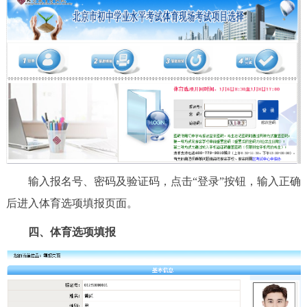
走进北京
北京概况
十六区概览
人文北京
绿色北京
图说北京
视频北京
多语种
ENGLISH
한국어
日本語
输入报名号、密码及验证码，点击“登录”按钮，输入正确
DEUTSCH
FRANÇAIS
РУССКИЙ ЯЗЫК
后进入体育选项填报页面。
四、体育选项填报
ESPAÑOL
العربية
PORTUGUÊS
ITALIANO