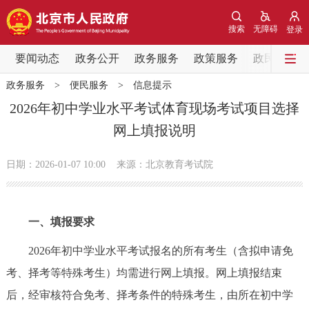
网站地图
搜索
无障碍
登录
要闻动态
要闻动态
政务公开
政务服务
政策服务
政民互动
政务服务
>
便民服务
>
信息提示
党中央精神
国务院信息
中央部委动态
2026年初中学业水平考试体育现场考试项目选择
网上填报说明
北京要闻
会议信息
部门动态
日期：2026-01-07 10:00
来源：北京教育考试院
各区热点
政务公开
一、填报要求
市领导
机构职能
政策服务
2026年初中学业水平考试报名的所有考生（含拟申请免
考、择考等特殊考生）均需进行网上填报。网上填报结束
政策兑现
政策解读
回应关切
后，经审核符合免考、择考条件的特殊考生，由所在初中学