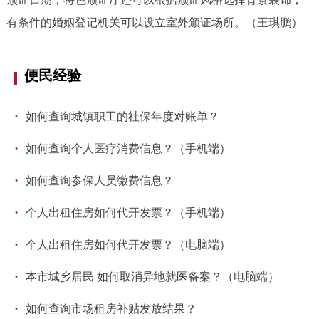
走进北京
有条件的婚姻登记机关可以设立室外颁证场所。（王琪鹏）
北京概况
十六区概览
人文北京
便民经验
绿色北京
图说北京
视频北京
·
如何查询城镇职工的社保年度对账单？
多语种
·
如何查询个人医疗消费信息？（手机端）
ENGLISH
한국어
日本語
·
如何查询参保人员缴费信息？
DEUTSCH
FRANÇAIS
РУССКИЙ ЯЗЫК
·
个人出租住房如何代开发票？（手机端）
ESPAÑOL
العربية
PORTUGUÊS
·
个人出租住房如何代开发票？（电脑端）
·
本市城乡居民 如何取消异地就医备案？（电脑端）
ITALIANO
·
如何查询市场租房补贴发放结果？