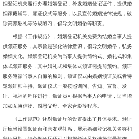
姻登记机关履行办理婚姻登记，补发婚姻登记证件，提供婚
决策公开
专题公开
姻家庭辅导、颁证仪式等服务，以及宣传婚姻法律法规，破
政务服务
除高额彩礼等陈规陋习，倡导文明婚俗等职责。
根据《工作规范》，婚姻登记机关免费为结婚当事人提
个人服务
法人服务
部门服务
供颁证服务，其宗旨是强化法律意识，倡导文明婚俗，弘扬
婚姻文化。婚姻登记机关为当事人提供简约式、婚礼式和集
便民服务
利企服务
投资项目
体式颁证服务，其中婚礼式和集体式颁证需提前预约。颁证
服务遵循当事人自愿的原则，颁证仪式由婚姻颁证员或者特
中介服务
阳光政务
邀颁证师主持。颁证仪式一般按照询问、告知、宣誓、发
政民互动
证、祝福的程序进行，颁证员可根据当事人的申请，适当增
加如互换信物、感恩父母、全家合影等程序。
12345网上接诉即办
我要咨询
我要建议
《工作规范》还对颁证厅的设置提出了具体要求。颁证
参与调查
在线访谈
图说互动
厅应当设置颁证台和亲友观礼席，展示婚姻登记机关名称和
颁证日期；特色颁证厅还可以根据颁证风格选择背景装饰，