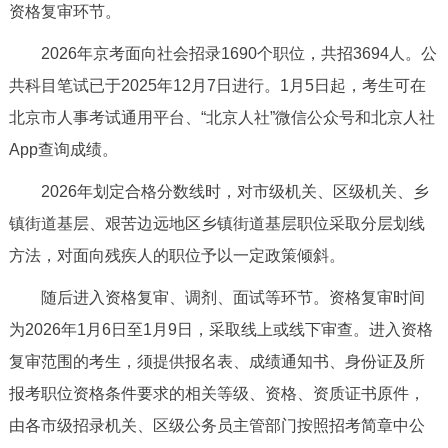
资格复审环节。
决策公开
专题公开
2026年京考面向社会招录1690个职位，共招3694人。公
政务服务
共科目笔试已于2025年12月7日进行。1月5日起，考生可在
北京市人事考试通用平台、“北京人社”微信公众号和北京人社
个人服务
法人服务
部门服务
App查询成绩。
便民服务
利企服务
投资项目
2026年划定合格分数线时，对市级机关、区级机关、乡
镇街道基层、艰苦边远地区乡镇街道基层职位采取分层划线
中介服务
阳光政务
方法，对面向残疾人的职位予以一定政策倾斜。
政民互动
随后进入资格复审、调剂、面试等环节。资格复审时间
为2026年1月6日至1月9日，采取线上或线下审查。进入资格
12345网上接诉即办
我要咨询
我要建议
复审范围的考生，须提供报名表、成绩通知书、身份证及所
报考职位资格条件要求的相关等级、资格、资质证书原件，
参与调查
在线访谈
图说互动
由各市级招录机关、区级公务员主管部门按照招考简章中公