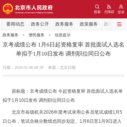
网站地图
搜索
无障碍
登录
要闻动态
要闻动态
政务公开
政务服务
政策服务
政民互动
政务服务
>
便民服务
>
信息提示
党中央精神
国务院信息
中央部委动态
京考成绩公布 1月6日起资格复审 首批面试人选名
单拟于1月10日发布 调剂职位同日公布
北京要闻
会议信息
部门动态
日期：2026-01-06 08:39
来源：北京日报
各区热点
政务公开
原标题：京考成绩公布 今起资格复审 首批面试人选名单
拟于1月10日发布 调剂职位同日公布
市领导
机构职能
政策服务
北京市各级机关2026年度考试录用公务员笔试成绩1月5
政策兑现
政策解读
回应关切
日公布，笔试合格分数线也同步划定。1月6日至1月9日进入