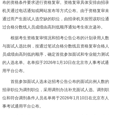
走进北京
布的资格条件要求进行资格复审。资格复审具体安排由招录
机关通过电话通知或网站发布等方式公布。由于资格复审未
北京概况
十六区概览
人文北京
通过而产生面试人选空缺的职位，由招录机关按照该职位通
过合格分数线人员成绩由高到低顺序通知考生依次递补。
绿色北京
图说北京
视频北京
根据考生资格复审情况和招考公告公布的计划录用人数
多语种
与面试人选比例，按通过笔试合格分数线且资格复审合格人
员成绩由高到低的顺序，确定首批参加面试和专业能力测试
ENGLISH
한국어
日本語
的人选名单。名单拟于2026年1月10日在北京市人事考试通
用平台公布。
DEUTSCH
FRANÇAIS
РУССКИЙ ЯЗЫК
首批参加面试人选未达招考公告公布的面试比例人数的
ESPAÑOL
العربية
PORTUGUÊS
招录职位为调剂职位，采用调剂办法补充面试人选。调剂职
位和符合调剂条件人员名单将于2026年1月10日在北京市人
ITALIANO
事考试通用平台公布。