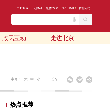
/
ENGLISH
用户登录
无障碍
繁体
简体
智能问答
政民互动
走进北京
字号：
大
中
小
分享：
热点推荐