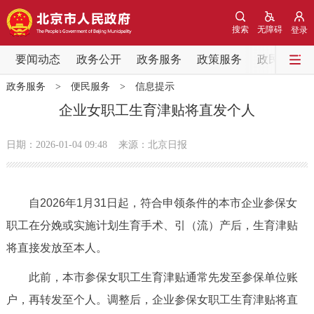
网站地图
搜索
无障碍
登录
要闻动态
要闻动态
政务公开
政务服务
政策服务
政民互动
政务服务
>
便民服务
>
信息提示
党中央精神
国务院信息
中央部委动态
企业女职工生育津贴将直发个人
北京要闻
会议信息
部门动态
日期：2026-01-04 09:48
来源：北京日报
各区热点
自2026年1月31日起，符合申领条件的本市企业参保女
政务公开
职工在分娩或实施计划生育手术、引（流）产后，生育津贴
将直接发放至本人。
市领导
机构职能
政策服务
此前，本市参保女职工生育津贴通常先发至参保单位账
政策兑现
政策解读
回应关切
户，再转发至个人。调整后，企业参保女职工生育津贴将直