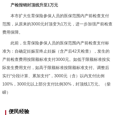
走进北京
产检报销封顶线升至1万元
北京概况
十六区概览
人文北京
本市扩大生育保险参保人员的医保范围内产前检查支付
范围，从原来的3000元封顶变为1万元，进一步加强产前检查
绿色北京
图说北京
视频北京
费用保障。
此前，生育保险参保人员的医保范围内产前检查支付标
多语种
准为：自确定妊娠至终止妊娠（含产后42天检查），发生的
ENGLISH
한국어
日本語
产前检查费用按限额标准支付3000元。如低于限额标准按实
际发生费用支付，如高于限额标准按限额标准支付。调整后
DEUTSCH
FRANÇAIS
РУССКИЙ ЯЗЫК
实行“分段计算、累加支付”，3000元（含）以内支付比例
100%，3000元以上部分支付比例30%，封顶线1万元。（柴
ESPAÑOL
العربية
PORTUGUÊS
嵘）
ITALIANO
便民经验