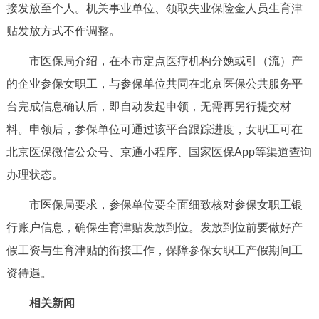
接发放至个人。机关事业单位、领取失业保险金人员生育津
决策公开
专题公开
贴发放方式不作调整。
政务服务
市医保局介绍，在本市定点医疗机构分娩或引（流）产
的企业参保女职工，与参保单位共同在北京医保公共服务平
个人服务
法人服务
部门服务
台完成信息确认后，即自动发起申领，无需再另行提交材
料。申领后，参保单位可通过该平台跟踪进度，女职工可在
便民服务
利企服务
投资项目
北京医保微信公众号、京通小程序、国家医保App等渠道查询
办理状态。
中介服务
阳光政务
市医保局要求，参保单位要全面细致核对参保女职工银
政民互动
行账户信息，确保生育津贴发放到位。发放到位前要做好产
12345网上接诉即办
我要咨询
我要建议
假工资与生育津贴的衔接工作，保障参保女职工产假期间工
资待遇。
参与调查
在线访谈
图说互动
相关新闻