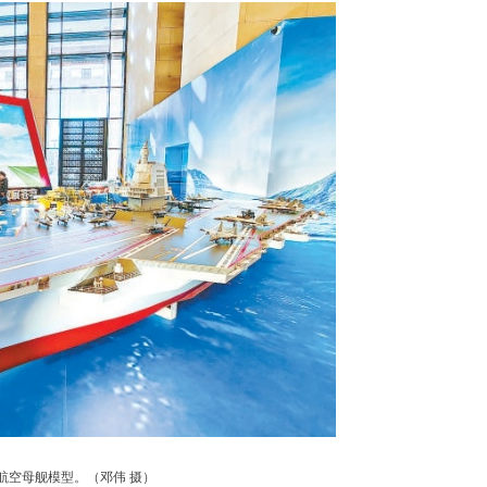
航空母舰模型。（邓伟 摄）