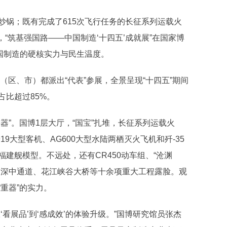
锅；既有完成了615次飞行任务的长征系列运载火
，“筑基强国路——中国制造‘十四五’成就展”在国家博
国制造的硬核实力与民生温度。
区、市）都派出“代表”参展，全景呈现“十四五”期间
比超过85%。
”。国博1层大厅，“国宝”扎堆，长征系列运载火
9大型客机、AG600大型水陆两栖灭火飞机和歼-35
建舰模型。不远处，还有CR450动车组、“沧渊
、深中通道、花江峡谷大桥等十余项重大工程露脸。观
重器”的实力。
展品’到‘感成效’的体验升级。”国博研究馆员张杰