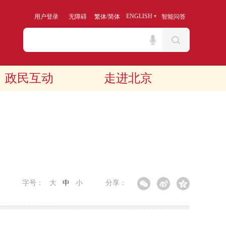
/
ENGLISH
用户登录
无障碍
繁体
简体
智能问答
政民互动
走进北京
字号：
大
中
小
分享：