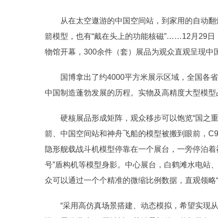
从在太空遨游的中国空间站，到家用的自动翻炒
箭模型，也有“戴在头上的功能核磁”……12月29日
物馆开幕，300余件（套）展品为观众直观呈现中
国博拿出了约4000平方米展示区域，全国各省（
中国制造蓬勃发展的历程。实物及高精度大型模型占
硬核展品形成矩阵，观众移步可以饱览“国之重器
箭、中国空间站和神舟飞船的模型被搬到眼前，C91
隐形舰载战斗机模型停靠在一个展台，一旁停泊着福
号”盾构机等模型身影。中心展台，白鹤滩水电站
众可以通过一个个精准的微缩比例数据，直观领略“
“采用高仿真场景搭建、动态模拟，希望实现从‘看