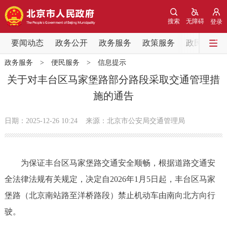
网站地图
搜索
无障碍
登录
要闻动态
要闻动态
政务公开
政务服务
政策服务
政民互动
政务服务
>
便民服务
>
信息提示
党中央精神
国务院信息
中央部委动态
关于对丰台区马家堡路部分路段采取交通管理措
施的通告
北京要闻
会议信息
部门动态
日期：2025-12-26 10:24
来源：北京市公安局交通管理局
各区热点
政务公开
为保证丰台区马家堡路交通安全顺畅，根据道路交通安
全法律法规有关规定，决定自2026年1月5日起，丰台区马家
市领导
机构职能
政策服务
堡路（北京南站路至洋桥路段）禁止机动车由南向北方向行
政策兑现
政策解读
回应关切
驶。