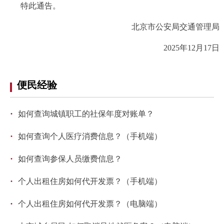
特此通告。
决策公开
专题公开
北京市公安局交通管理局
政务服务
2025年12月17日
个人服务
法人服务
部门服务
便民经验
便民服务
利企服务
投资项目
·
如何查询城镇职工的社保年度对账单？
中介服务
阳光政务
·
如何查询个人医疗消费信息？（手机端）
政民互动
·
如何查询参保人员缴费信息？
12345网上接诉即办
我要咨询
我要建议
·
个人出租住房如何代开发票？（手机端）
·
个人出租住房如何代开发票？（电脑端）
参与调查
在线访谈
图说互动