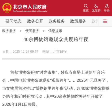
网站地图
搜索
无障碍
登录
要闻动态
要闻动态
政务公开
政务服务
政策服务
政民互动
政务服务
>
便民服务
>
信息提示
党中央精神
国务院信息
中央部委动态
40余博物馆邀观众共度跨年夜
北京要闻
会议信息
部门动态
日期：2025-12-26 09:57
来源：北京日报
各区热点
首都博物馆开摆“时光市集”，妙应寺白塔上演新年音乐
政务公开
会，中国电影博物馆邀观众“观影跨年”……2026年元旦将至，
市文物局首次推出“博物馆里跨年夜”活动，超40家博物馆将举
市领导
机构职能
政策服务
办跨年和延时开放活动，其中20余家博物馆将跨年开放至
政策兑现
政策解读
回应关切
2026年1月1日凌晨。