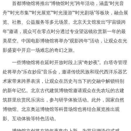
首都博物馆将推出“博物馆时光”跨年活动，涵盖“时光音
决策公开
专题公开
舟”“时光市集”“时光展览”“时光漫游”“时光剧场”等板块，融合展
政务服务
览、社教、公益服务等多元场景。北京天文馆发出“宇宙级跨
年”邀请，观众可在零点时分透过专业望远镜欣赏新一年的最
个人服务
法人服务
部门服务
美星空。中国电影博物馆将举办“观影跨年”活动，让观众在光
影盛宴中开启一场难忘的奇幻之旅。
便民服务
利企服务
投资项目
一些博物馆将在延时开放时段上演“奇妙夜”。白塔寺管理
处将举办“乐在妙应”音乐会，邀请传统民族和现代西洋乐器艺
中介服务
阳光政务
术家带来跨界表演，让观众在历史与当下的交融中解锁特别
政民互动
的新年记忆。北京古代建筑博物馆邀请观众在先农坛的古建
筑群里欣赏民乐演出，参与研学体验活动。此外，国家自然
12345网上接诉即办
我要咨询
我要建议
博物馆、北京奥运博物馆等科普场馆也将结合展览推出观
影、互动体验等特色活动。
参与调查
在线访谈
图说互动
博物馆文创将在跨年夜集中上新，为节日增添仪式感。