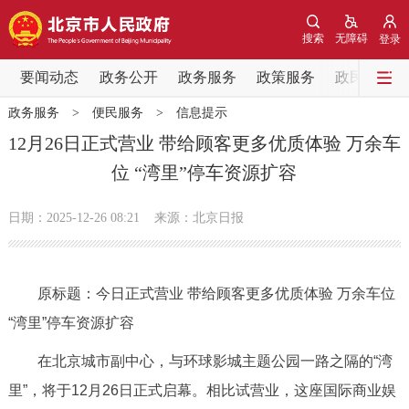
网站地图
搜索
无障碍
登录
要闻动态
要闻动态
政务公开
政务服务
政策服务
政民互动
政务服务
>
便民服务
>
信息提示
党中央精神
国务院信息
中央部委动态
12月26日正式营业 带给顾客更多优质体验 万余车
位 “湾里”停车资源扩容
北京要闻
会议信息
部门动态
日期：2025-12-26 08:21
来源：北京日报
各区热点
政务公开
原标题：今日正式营业 带给顾客更多优质体验 万余车位
“湾里”停车资源扩容
市领导
机构职能
政策服务
在北京城市副中心，与环球影城主题公园一路之隔的“湾
政策兑现
政策解读
回应关切
里”，将于12月26日正式启幕。相比试营业，这座国际商业娱