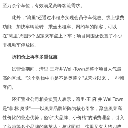
走进北京
至万余个车位，有效满足高峰客流需求。
北京概况
十六区概览
人文北京
此外，“湾里”还通过小程序实现会员停车优惠、线上缴费
功能，加快车辆流转；乘坐出租车、网约车的顾客，可以
绿色北京
图说北京
视频北京
在“湾里”周围5个固定乘车点上下车；项目周围还设置了不少
非机动车停放区。
多语种
折扣价上再享多重优惠
ENGLISH
한국어
日本語
试营业期间，湾里·王府井Well-Town是整个项目人气最
高的区域。“这个购物中心是不是奥莱？”试营业以来，一些顾
DEUTSCH
FRANÇAIS
РУССКИЙ ЯЗЫК
客问。
ESPAÑOL
العربية
PORTUGUÊS
环汇置业公司相关负责人表示，湾里·王 府 井 WellTown
是“非 标 奥莱”——以奥莱品牌矩阵为核心引擎，聚焦奥莱高
ITALIANO
性价比的业态优势，坚守“大品牌、小价格”的消费理念，引入
了蔻驰等多个品牌的奥莱店；与此同时，这里又有大约四成