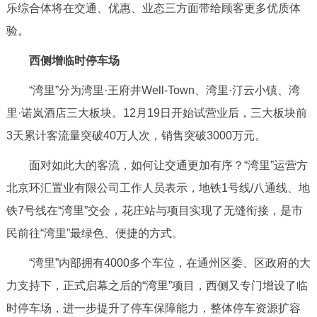
乐综合体将在交通、优惠、业态三方面带给顾客更多优质体
决策公开
专题公开
验。
政务服务
西侧增临时停车场
个人服务
法人服务
部门服务
“湾里”分为湾里·王府井Well-Town、湾里·汀云小镇、湾
里·诺岚酒店三大板块。12月19日开始试营业后，三大板块前
便民服务
利企服务
投资项目
3天累计客流量突破40万人次，销售突破3000万元。
面对如此大的客流，如何让交通更加有序？“湾里”运营方
中介服务
阳光政务
北京环汇置业有限公司工作人员表示，地铁1号线/八通线、地
政民互动
铁7号线在“湾里”交会，花庄站与项目实现了无缝衔接，是市
民前往“湾里”最绿色、便捷的方式。
12345网上接诉即办
我要咨询
我要建议
“湾里”内部拥有4000多个车位，在通州区委、区政府的大
力支持下，正式启幕之后的“湾里”项目，西侧又专门增设了临
参与调查
在线访谈
图说互动
时停车场，进一步提升了停车保障能力，整体停车资源扩容