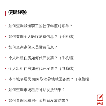
走进北京
便民经验
北京概况
十六区概览
人文北京
·
如何查询城镇职工的社保年度对账单？
绿色北京
图说北京
视频北京
·
如何查询个人医疗消费信息？（手机端）
多语种
·
如何查询参保人员缴费信息？
ENGLISH
한국어
日本語
·
个人出租住房如何代开发票？（手机端）
DEUTSCH
FRANÇAIS
РУССКИЙ ЯЗЫК
·
个人出租住房如何代开发票？（电脑端）
·
本市城乡居民 如何取消异地就医备案？（电脑端）
ESPAÑOL
العربية
PORTUGUÊS
·
如何查询市场租房补贴发放结果？
ITALIANO
·
如何查询公租房租金补贴发放结果？
评价