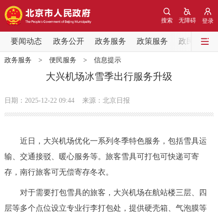
网站地图
搜索
无障碍
登录
要闻动态
要闻动态
政务公开
政务服务
政策服务
政民互动
政务服务
>
便民服务
>
信息提示
党中央精神
国务院信息
中央部委动态
大兴机场冰雪季出行服务升级
北京要闻
会议信息
部门动态
日期：2025-12-22 09:44
来源：北京日报
各区热点
近日，大兴机场优化一系列冬季特色服务，包括雪具运
政务公开
输、交通接驳、暖心服务等。旅客雪具可打包可快递可寄
存，南行旅客可无偿寄存冬衣。
市领导
机构职能
政策服务
对于需要打包雪具的旅客，大兴机场在航站楼三层、四
政策兑现
政策解读
回应关切
层等多个点位设立专业行李打包处，提供硬壳箱、气泡膜等