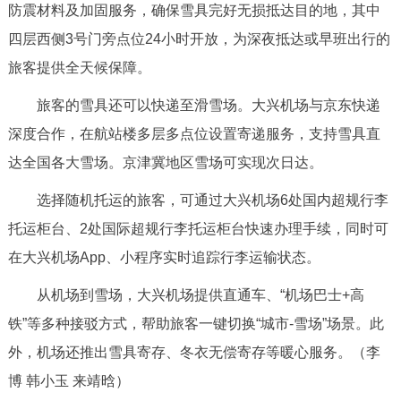
防震材料及加固服务，确保雪具完好无损抵达目的地，其中
决策公开
专题公开
四层西侧3号门旁点位24小时开放，为深夜抵达或早班出行的
政务服务
旅客提供全天候保障。
旅客的雪具还可以快递至滑雪场。大兴机场与京东快递
个人服务
法人服务
部门服务
深度合作，在航站楼多层多点位设置寄递服务，支持雪具直
达全国各大雪场。京津冀地区雪场可实现次日达。
便民服务
利企服务
投资项目
选择随机托运的旅客，可通过大兴机场6处国内超规行李
中介服务
阳光政务
托运柜台、2处国际超规行李托运柜台快速办理手续，同时可
在大兴机场App、小程序实时追踪行李运输状态。
政民互动
从机场到雪场，大兴机场提供直通车、“机场巴士+高
12345网上接诉即办
我要咨询
我要建议
铁”等多种接驳方式，帮助旅客一键切换“城市-雪场”场景。此
外，机场还推出雪具寄存、冬衣无偿寄存等暖心服务。（李
参与调查
在线访谈
图说互动
博 韩小玉 来靖晗）