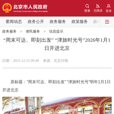
网站地图
搜索
无障碍
登录
要闻动态
要闻动态
政务公开
政务服务
政策服务
政民互动
政务服务
>
便民服务
>
信息提示
党中央精神
国务院信息
中央部委动态
“周末可达、即刻出发” “津旅时光号”2026年1月1
日开进北京
北京要闻
会议信息
部门动态
日期：2025-12-22 09:40
来源：北京日报
各区热点
政务公开
原标题：“周末可达、即刻出发” “津旅时光号”明年1月1日
开进北京
市领导
机构职能
政策服务
政策兑现
政策解读
回应关切