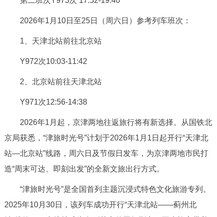
第二班次Y973次 17:52-19:40
走进北京
2026年1月10日至25日（周六日）参考列车班次：
北京概况
十六区概览
人文北京
1、天津北站前往北京站
绿色北京
图说北京
视频北京
Y972次10:03-11:42
2、北京站前往天津北站
多语种
Y971次12:56-14:38
ENGLISH
한국어
日本語
2026年1月起，京津两地往返旅行将有新选择。从国铁北
DEUTSCH
FRANÇAIS
РУССКИЙ ЯЗЫК
京局获悉，“津旅时光号”计划于2026年1月1日起开行“天津北
站—北京站”线路，周六日及节假日发车，为京津两地市民打
ESPAÑOL
العربية
PORTUGUÊS
造“周末可达、即刻出发”的全新文旅出行方式。
“津旅时光号”是全国首列主题沉浸式特色文化旅游专列。
ITALIANO
2025年10月30日，该列车成功开行“天津北站——蓟州北