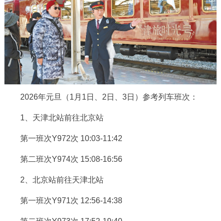
决策公开
专题公开
政务服务
个人服务
法人服务
部门服务
便民服务
利企服务
投资项目
2026年元旦（1月1日、2日、3日）参考列车班次：
1、天津北站前往北京站
中介服务
阳光政务
第一班次Y972次 10:03-11:42
政民互动
第二班次Y974次 15:08-16:56
12345网上接诉即办
我要咨询
我要建议
2、北京站前往天津北站
第一班次Y971次 12:56-14:38
参与调查
在线访谈
图说互动