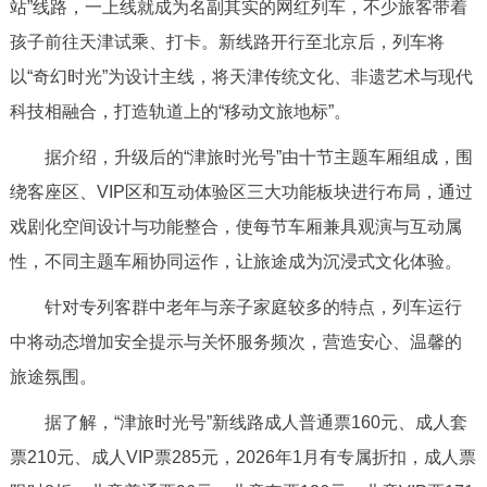
站”线路，一上线就成为名副其实的网红列车，不少旅客带着
回到顶部
孩子前往天津试乘、打卡。新线路开行至北京后，列车将
以“奇幻时光”为设计主线，将天津传统文化、非遗艺术与现代
科技相融合，打造轨道上的“移动文旅地标”。
据介绍，升级后的“津旅时光号”由十节主题车厢组成，围
绕客座区、VIP区和互动体验区三大功能板块进行布局，通过
戏剧化空间设计与功能整合，使每节车厢兼具观演与互动属
性，不同主题车厢协同运作，让旅途成为沉浸式文化体验。
针对专列客群中老年与亲子家庭较多的特点，列车运行
中将动态增加安全提示与关怀服务频次，营造安心、温馨的
旅途氛围。
据了解，“津旅时光号”新线路成人普通票160元、成人套
票210元、成人VIP票285元，2026年1月有专属折扣，成人票