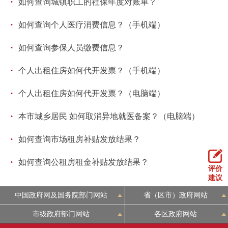
·
如何查询城镇职工的社保年度对账单？
走进北京
·
如何查询个人医疗消费信息？（手机端）
北京概况
十六区概览
人文北京
·
如何查询参保人员缴费信息？
绿色北京
图说北京
视频北京
·
个人出租住房如何代开发票？（手机端）
多语种
·
个人出租住房如何代开发票？（电脑端）
ENGLISH
한국어
日本語
·
本市城乡居民 如何取消异地就医备案？（电脑端）
·
如何查询市场租房补贴发放结果？
DEUTSCH
FRANÇAIS
РУССКИЙ ЯЗЫК
·
如何查询公租房租金补贴发放结果？
评价
ESPAÑOL
العربية
PORTUGUÊS
建议
中国政府网及国务院部门网站
省（区市）政府网站
ITALIANO
市级政府部门网站
各区政府网站