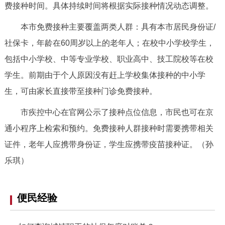
费接种时间。具体持续时间将根据实际接种情况动态调整。
决策公开
专题公开
本市免费接种主要覆盖两类人群：具有本市居民身份证/
政务服务
社保卡，年龄在60周岁以上的老年人；在校中小学校学生，
包括中小学校、中等专业学校、职业高中、技工院校等在校
个人服务
法人服务
部门服务
学生。前期由于个人原因没有赶上学校集体接种的中小学
生，可由家长直接带至接种门诊免费接种。
便民服务
利企服务
投资项目
市疾控中心在官网公示了接种点位信息，市民也可在京
中介服务
阳光政务
通小程序上检索和预约。免费接种人群接种时需要携带相关
证件，老年人应携带身份证，学生应携带疫苗接种证。（孙
政民互动
乐琪）
12345网上接诉即办
我要咨询
我要建议
便民经验
参与调查
在线访谈
图说互动