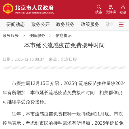
网站地图
搜索
无障碍
登录
要闻动态
要闻动态
政务公开
政务服务
政策服务
政民互动
政务服务
>
便民服务
>
信息提示
党中央精神
国务院信息
中央部委动态
本市延长流感疫苗免费接种时间
北京要闻
会议信息
部门动态
日期：2025-12-16 08:37
来源：北京日报
各区热点
市疾控局12月15日介绍，2025年流感疫苗接种量较2024
政务公开
年有所增加，本市延长流感疫苗免费接种时间，相关群体仍
可继续享受免费接种。
市领导
机构职能
政策服务
往年，本市流感疫苗免费接种一般持续到11月底。市疾
政策兑现
政策解读
回应关切
控局表示，考虑到市民的接种需求有所增加，2025年延长免