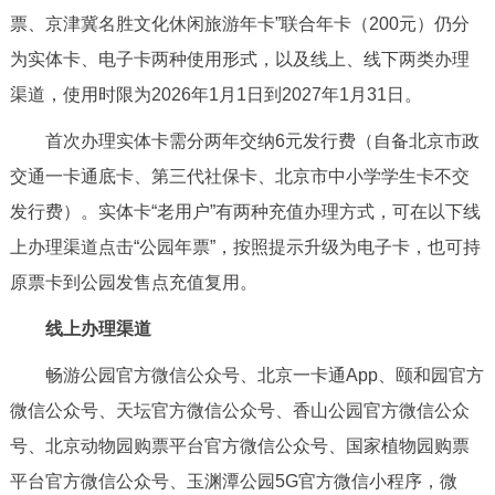
票、京津冀名胜文化休闲旅游年卡”联合年卡（200元）仍分
决策公开
专题公开
为实体卡、电子卡两种使用形式，以及线上、线下两类办理
政务服务
渠道，使用时限为2026年1月1日到2027年1月31日。
个人服务
法人服务
部门服务
首次办理实体卡需分两年交纳6元发行费（自备北京市政
交通一卡通底卡、第三代社保卡、北京市中小学学生卡不交
便民服务
利企服务
投资项目
发行费）。实体卡“老用户”有两种充值办理方式，可在以下线
上办理渠道点击“公园年票”，按照提示升级为电子卡，也可持
中介服务
阳光政务
原票卡到公园发售点充值复用。
政民互动
线上办理渠道
畅游公园官方微信公众号、北京一卡通App、颐和园官方
12345网上接诉即办
我要咨询
我要建议
微信公众号、天坛官方微信公众号、香山公园官方微信公众
号、北京动物园购票平台官方微信公众号、国家植物园购票
参与调查
在线访谈
图说互动
平台官方微信公众号、玉渊潭公园5G官方微信小程序，微