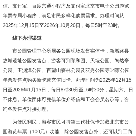
走进北京
信、支付宝、百度京通小程序及支付宝北京市电子公园游览
年票专属小程序，满足市民多样化购票需求。办理时间从
北京概况
十六区概览
人文北京
2025年12月15日至2026年10月20日，每日5时至23时。
绿色北京
图说北京
视频北京
线下办理渠道
市公园管理中心所属各公园现场发售实体卡，新增路县
多语种
故城遗址公园发售点，游客可到颐和园、天坛公园、陶然亭
ENGLISH
한국어
日本語
公园、玉渊潭公园、百望山森林公园及双秀公园等14家公园
年票发售点购买新卡或充值旧卡。办理时间为2025年12月15
DEUTSCH
FRANÇAIS
РУССКИЙ ЯЗЫК
日至2026年1月15日，每日8时30分至16时30分，星期六、日
不休息。单位团体可凭借单位介绍信和工会会员名录等，咨
ESPAÑOL
العربية
PORTUGUÊS
询各发售点对接办理。
ITALIANO
为便民利民，游客市民可持第三代社保卡加载北京市公
园游览年票（100元）功能，除公园发售点外，还可以到工商