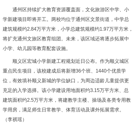
走进北京
通州区持续扩大教育资源覆盖面，文化旅游区中学、小
北京概况
十六区概览
人文北京
学新建项目即将开工。两校均位于通州区文景街道，中学总
建筑规模约2.84万平方米，小学总建筑规模约1.97万平方米，
绿色北京
图说北京
视频北京
将扩充通州文旅区教育组团。未来，该区域还将逐步拓展中
小学、幼儿园等教育配套设施。
多语种
顺义区宏城小学新建工程规划近日公布。作为顺义城区
ENGLISH
한국어
日本語
重点民生项目，该校建成后将新增36个班、1440个优质学
位，有效填补顺义新城的学位缺口，为周边适龄儿童提供更
DEUTSCH
FRANÇAIS
РУССКИЙ ЯЗЫК
充足的入学选择。该小学建设用地面积约3.15万平方米、总
建筑面积约2.5万平方米，将建教学主楼、操场及各类专用教
ESPAÑOL
العربية
PORTUGUÊS
学用房，满足师生日常教学、体育活动及课外拓展需求。
（李祺瑶）
ITALIANO