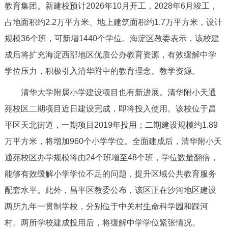
教育集团。新建校预计2026年10月开工，2028年6月竣工，
决策公开
专题公开
占地面积约2.2万平方米、地上建筑面积约1.7万平方米，设计
政务服务
规模36个班，可新增1440个学位。海淀区教委表示，该校建
成后将扩充海淀西部地区优质公办教育资源，有效缓解中学
个人服务
法人服务
部门服务
学位压力，积极引入清华附中的教育理念、教学资源。
清华大学附属小学建设项目也有新进展。清华附小天通
便民服务
利企服务
投资项目
苑校区二期项目近日建设完成，即将投入使用。该校位于昌
平区天北街道，一期项目2019年投用；二期建设规模约1.89
中介服务
阳光政务
万平方米，将增加960个小学学位。全面建成后，清华附小天
政民互动
通苑校区办学规模将由24个班增至48个班，学位数量翻倍，
能够有效缓解小学学位不足的问题，提升区域公共教育服务
12345网上接诉即办
我要咨询
我要建议
配套水平。此外，昌平区教委公布，该区正在沙河地区建设
两所九年一贯制学校，分别位于中关村生命科学园和踩河
参与调查
在线访谈
图说互动
村。两所学校建成投用后，将缓解中学学位紧张情况。