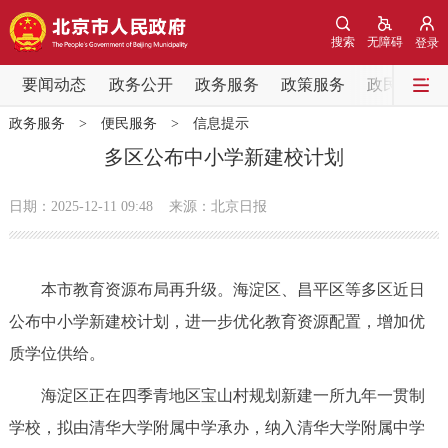
网站地图
搜索
无障碍
登录
要闻动态
要闻动态
政务公开
政务服务
政策服务
政民互动
政务服务
>
便民服务
>
信息提示
党中央精神
国务院信息
中央部委动态
多区公布中小学新建校计划
北京要闻
会议信息
部门动态
日期：2025-12-11 09:48
来源：北京日报
各区热点
本市教育资源布局再升级。海淀区、昌平区等多区近日
政务公开
公布中小学新建校计划，进一步优化教育资源配置，增加优
质学位供给。
市领导
机构职能
政策服务
海淀区正在四季青地区宝山村规划新建一所九年一贯制
政策兑现
政策解读
回应关切
学校，拟由清华大学附属中学承办，纳入清华大学附属中学