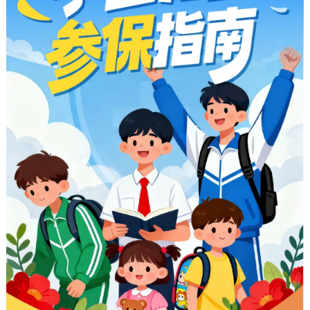
决策公开
专题公开
政务服务
个人服务
法人服务
部门服务
便民服务
利企服务
投资项目
中介服务
阳光政务
政民互动
12345网上接诉即办
我要咨询
我要建议
参与调查
在线访谈
图说互动