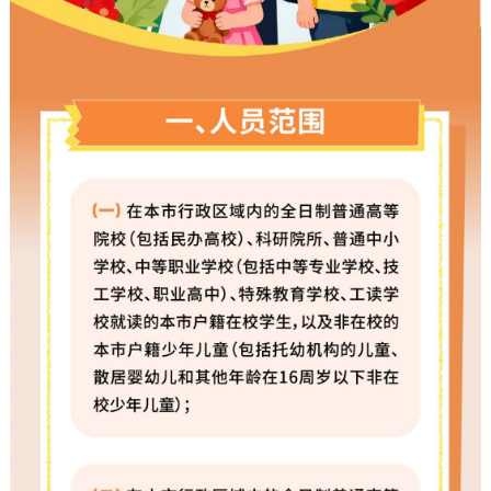
走进北京
北京概况
十六区概览
人文北京
绿色北京
图说北京
视频北京
多语种
ENGLISH
한국어
日本語
DEUTSCH
FRANÇAIS
РУССКИЙ ЯЗЫК
ESPAÑOL
العربية
PORTUGUÊS
ITALIANO