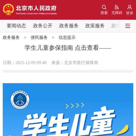
网站地图
搜索
无障碍
登录
要闻动态
要闻动态
政务公开
政务服务
政策服务
政民互动
政务服务
>
便民服务
>
信息提示
党中央精神
国务院信息
中央部委动态
学生儿童参保指南 点击查看——
北京要闻
会议信息
部门动态
日期：2025-12-09 09:48
来源：北京市医疗保障局
各区热点
政务公开
市领导
机构职能
政策服务
政策兑现
政策解读
回应关切