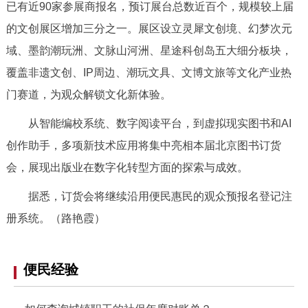
走进北京
已有近90家参展商报名，预订展台总数近百个，规模较上届
的文创展区增加三分之一。展区设立灵犀文创境、幻梦次元
北京概况
十六区概览
人文北京
域、墨韵潮玩洲、文脉山河洲、星途科创岛五大细分板块，
覆盖非遗文创、IP周边、潮玩文具、文博文旅等文化产业热
绿色北京
图说北京
视频北京
门赛道，为观众解锁文化新体验。
多语种
从智能编校系统、数字阅读平台，到虚拟现实图书和AI
创作助手，多项新技术应用将集中亮相本届北京图书订货
ENGLISH
한국어
日本語
会，展现出版业在数字化转型方面的探索与成效。
DEUTSCH
FRANÇAIS
РУССКИЙ ЯЗЫК
据悉，订货会将继续沿用便民惠民的观众预报名登记注
册系统。（路艳霞）
ESPAÑOL
العربية
PORTUGUÊS
便民经验
ITALIANO