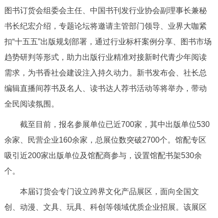
图书订货会组委会主任、中国书刊发行业协会副理事长兼秘
决策公开
专题公开
书长纪宏介绍，专题论坛将邀请主管部门领导、业界大咖紧
政务服务
扣“十五五”出版规划部署，通过行业标杆案例分享、图书市场
趋势研判等形式，助力出版行业精准对接新时代青少年阅读
个人服务
法人服务
部门服务
需求，为书香社会建设注入持久动力。新书发布会、社长总
编辑直播间荐书及名人、读书达人荐书活动等将举办，带动
便民服务
利企服务
投资项目
全民阅读氛围。
中介服务
阳光政务
截至目前，报名参展单位已近700家，其中出版单位530
余家、民营企业160余家，总展位数突破2700个。馆配专区
政民互动
吸引近200家出版单位及馆配商参与，设置馆配书架530余
12345网上接诉即办
我要咨询
我要建议
个。
本届订货会专门设立跨界文化产品展区，面向全国文
参与调查
在线访谈
图说互动
创、动漫、文具、玩具、科创等领域优质企业招展。该展区