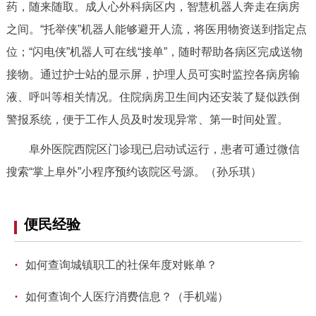
走进北京
药，随来随取。成人心外科病区内，智慧机器人奔走在病房
之间。“托举侠”机器人能够避开人流，将医用物资送到指定点
北京概况
十六区概览
人文北京
位；“闪电侠”机器人可在线“接单”，随时帮助各病区完成送物
接物。通过护士站的显示屏，护理人员可实时监控各病房输
绿色北京
图说北京
视频北京
液、呼叫等相关情况。住院病房卫生间内还安装了疑似跌倒
警报系统，便于工作人员及时发现异常、第一时间处置。
多语种
阜外医院西院区门诊现已启动试运行，患者可通过微信
ENGLISH
한국어
日本語
搜索“掌上阜外”小程序预约该院区号源。（孙乐琪）
DEUTSCH
FRANÇAIS
РУССКИЙ ЯЗЫК
便民经验
ESPAÑOL
العربية
PORTUGUÊS
·
如何查询城镇职工的社保年度对账单？
ITALIANO
·
如何查询个人医疗消费信息？（手机端）