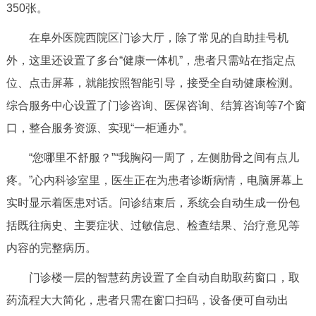
350张。
决策公开
专题公开
在阜外医院西院区门诊大厅，除了常见的自助挂号机
政务服务
外，这里还设置了多台“健康一体机”，患者只需站在指定点
位、点击屏幕，就能按照智能引导，接受全自动健康检测。
个人服务
法人服务
部门服务
综合服务中心设置了门诊咨询、医保咨询、结算咨询等7个窗
口，整合服务资源、实现“一柜通办”。
便民服务
利企服务
投资项目
“您哪里不舒服？”“我胸闷一周了，左侧肋骨之间有点儿
中介服务
阳光政务
疼。”心内科诊室里，医生正在为患者诊断病情，电脑屏幕上
实时显示着医患对话。问诊结束后，系统会自动生成一份包
政民互动
括既往病史、主要症状、过敏信息、检查结果、治疗意见等
12345网上接诉即办
我要咨询
我要建议
内容的完整病历。
门诊楼一层的智慧药房设置了全自动自助取药窗口，取
参与调查
在线访谈
图说互动
药流程大大简化，患者只需在窗口扫码，设备便可自动出