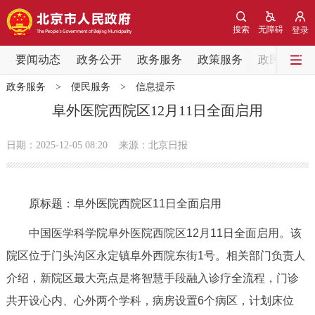
网站地图
搜索
无障碍
登录
要闻动态
要闻动态
政务公开
政务服务
政策服务
政民互动
政务服务
>
便民服务
>
信息提示
党中央精神
国务院信息
中央部委动态
阜外医院西院区12月11日全面启用
北京要闻
会议信息
部门动态
日期：2025-12-05 08:20
来源：北京日报
各区热点
原标题：阜外医院西院区11日全面启用
政务公开
中国医学科学院阜外医院西院区12月11日全面启用。该
市领导
机构职能
政策服务
院区位于门头沟区永定镇阜外西院东街1号。相关部门负责人
介绍，新院区最大亮点是将智慧手段融入诊疗全流程，门诊
政策兑现
政策解读
回应关切
共开设心内、心外两个学科，病房设置6个病区，计划床位