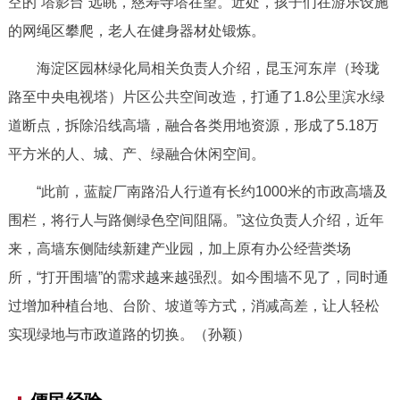
空的“塔影台”远眺，慈寿寺塔在望。近处，孩子们在游乐设施
走进北京
的网绳区攀爬，老人在健身器材处锻炼。
北京概况
十六区概览
人文北京
海淀区园林绿化局相关负责人介绍，昆玉河东岸（玲珑
路至中央电视塔）片区公共空间改造，打通了1.8公里滨水绿
绿色北京
图说北京
视频北京
道断点，拆除沿线高墙，融合各类用地资源，形成了5.18万
多语种
平方米的人、城、产、绿融合休闲空间。
“此前，蓝靛厂南路沿人行道有长约1000米的市政高墙及
ENGLISH
한국어
日本語
围栏，将行人与路侧绿色空间阻隔。”这位负责人介绍，近年
来，高墙东侧陆续新建产业园，加上原有办公经营类场
DEUTSCH
FRANÇAIS
РУССКИЙ ЯЗЫК
所，“打开围墙”的需求越来越强烈。如今围墙不见了，同时通
ESPAÑOL
العربية
PORTUGUÊS
过增加种植台地、台阶、坡道等方式，消减高差，让人轻松
实现绿地与市政道路的切换。（孙颖）
ITALIANO