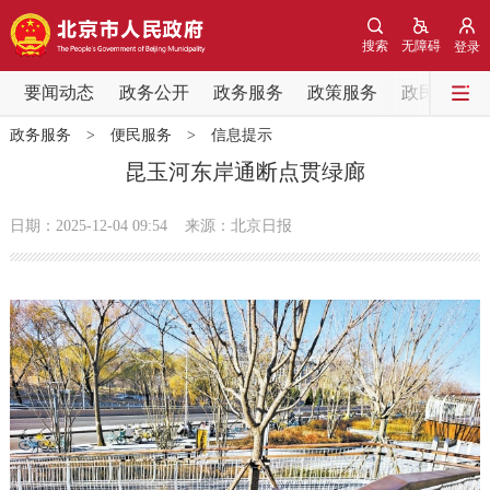
网站地图
搜索
无障碍
登录
要闻动态
要闻动态
政务公开
政务服务
政策服务
政民互动
政务服务
>
便民服务
>
信息提示
党中央精神
国务院信息
中央部委动态
昆玉河东岸通断点贯绿廊
北京要闻
会议信息
部门动态
日期：2025-12-04 09:54
来源：北京日报
各区热点
政务公开
市领导
机构职能
政策服务
政策兑现
政策解读
回应关切