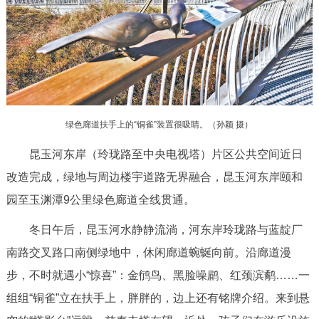
决策公开
专题公开
政务服务
个人服务
法人服务
部门服务
绿色廊道扶手上的“铜雀”装置很吸睛。（孙颖 摄）
便民服务
利企服务
投资项目
昆玉河东岸（玲珑路至中央电视塔）片区公共空间近日
中介服务
阳光政务
改造完成，绿地与周边楼宇道路无界融合，昆玉河东岸颐和
园至玉渊潭9公里绿色廊道全线贯通。
政民互动
冬日午后，昆玉河水静静流淌，河东岸玲珑路与蓝靛厂
12345网上接诉即办
我要咨询
我要建议
南路交叉路口南侧绿地中，休闲廊道蜿蜒向前。沿廊道漫
步，不时就遇小“惊喜”：金鸻鸟、黑脸噪鹛、红颈滨鹬……一
参与调查
在线访谈
图说互动
组组“铜雀”立在扶手上，胖胖的，边上还有铭牌介绍。来到悬