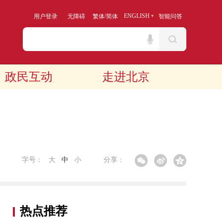
/
ENGLISH
用户登录
无障碍
繁体
简体
智能问答
政民互动
走进北京
字号：
大
中
小
分享：
热点推荐