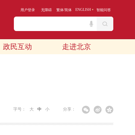
/
ENGLISH
用户登录
无障碍
繁体
简体
智能问答
政民互动
走进北京
字号：
大
中
小
分享：