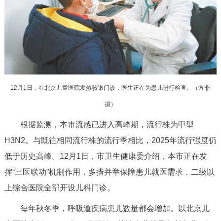
决策公开
专题公开
政务服务
个人服务
法人服务
部门服务
12月1日，在北京儿童医院发热咳嗽门诊，医生正在为患儿进行检查。（方非
便民服务
利企服务
投资项目
摄）
中介服务
阳光政务
根据监测，本市流感已进入高峰期，流行株为甲型
H3N2。与既往相同流行株的流行季相比，2025年流行强度仍
政民互动
低于历史高峰。12月1日，市卫生健康委介绍，本市正在发
12345网上接诉即办
我要咨询
我要建议
挥“三医联动”机制作用，多措并举保障患儿就医需求，二级以
上综合医院全部开设儿科门诊。
参与调查
在线访谈
图说互动
每年秋冬季，呼吸道疾病患儿数量都会增加。以北京儿