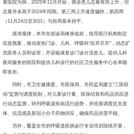
童医院为例，2025年11月开始，接诊患儿总量有所上升，但
走进北京
总量并未高于2024年同期。第三周上升速度偏快，第四周
北京概况
十六区概览
人文北京
（11月24日至30日）与前周基本持平。
摸准规律，本市在就诊高峰来临前，指导医疗机构制定
绿色北京
图说北京
视频北京
应急预案，推动发热门诊、儿科、呼吸科“应开尽开”，动态扩
多语种
充医务人员和诊室，开设输液复诊门诊分流患儿。提供儿科
夜间服务的医院和提供儿科诊疗的社区卫生服务中心名单随
ENGLISH
한국어
日本語
即发布。
DEUTSCH
FRANÇAIS
РУССКИЙ ЯЗЫК
同时，市卫生健康委、市医保局、市药监局建立“三医联
动”监测与调度机制，对儿童诊疗量、医保结算和药品供应进
ESPAÑOL
العربية
PORTUGUÊS
行动态监测，研判呼吸道疾病流行趋势，并统筹调度抗支原
体、抗流感及新冠小分子药物供应，确保药品供需平稳。
ITALIANO
另外，覆盖全市的呼吸道疾病诊疗专业培训陆续开展，