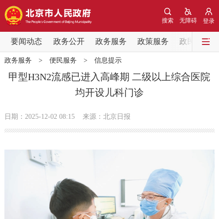
网站地图
搜索
无障碍
登录
要闻动态
要闻动态
政务公开
政务服务
政策服务
政民互动
政务服务
>
便民服务
>
信息提示
党中央精神
国务院信息
中央部委动态
甲型H3N2流感已进入高峰期 二级以上综合医院
均开设儿科门诊
北京要闻
会议信息
部门动态
日期：2025-12-02 08:15
来源：北京日报
各区热点
政务公开
市领导
机构职能
政策服务
政策兑现
政策解读
回应关切