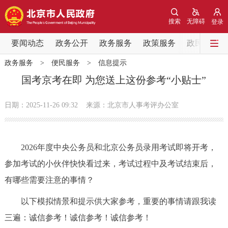
网站地图
搜索
无障碍
登录
要闻动态
要闻动态
政务公开
政务服务
政策服务
政民互动
政务服务
>
便民服务
>
信息提示
党中央精神
国务院信息
中央部委动态
国考京考在即 为您送上这份参考“小贴士”
北京要闻
会议信息
部门动态
日期：2025-11-26 09:32
来源：北京市人事考评办公室
各区热点
2026年度中央公务员和北京公务员录用考试即将开考，
政务公开
参加考试的小伙伴快快看过来，考试过程中及考试结束后，
有哪些需要注意的事情？
市领导
机构职能
政策服务
以下模拟情景和提示供大家参考，重要的事情请跟我读
政策兑现
政策解读
回应关切
三遍：诚信参考！诚信参考！诚信参考！