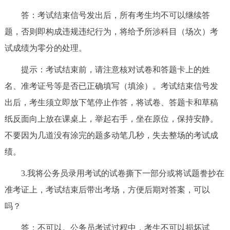
走进北京
答：考试结束信号发出后，所有考生均不可以继续答
北京概况
十六区概览
人文北京
题，否则即构成违规违纪行为，将给予所涉科目（场次）考
试成绩为零分的处理。
绿色北京
图说北京
视频北京
提示：考试结束前，请注意核对试卷和答题卡上的姓
名、准考证号等是否已正确填写（填涂）。考试结束信号发
多语种
出后，考生须立即放下笔停止作答，将试卷、答题卡和草稿
ENGLISH
한국어
日本語
纸反面向上放在课桌上，举起右手，坐在原位，保持安静。
不要因为几道没有涂完的题多动笔几秒，失去整场的考试成
DEUTSCH
FRANÇAIS
РУССКИЙ ЯЗЫК
绩。
3.我将公务员录用考试的试卷撕下一部分或将试题誊抄在
ESPAÑOL
العربية
PORTUGUÊS
准考证上，考试结束后带出考场，方便后期对答案，可以
ITALIANO
吗？
答：不可以。公务员考试过程中，考生不可以损坏试