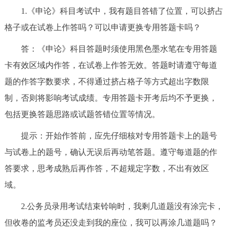
1.《申论》科目考试中，我有题目答错了位置，可以挤占
决策公开
专题公开
格子或在试卷上作答吗？可以申请更换专用答题卡吗？
政务服务
答：《申论》科目答题时须使用黑色墨水笔在专用答题
个人服务
法人服务
部门服务
卡有效区域内作答，在试卷上作答无效。答题时请遵守每道
题的作答字数要求，不得通过挤占格子等方式超出字数限
便民服务
利企服务
投资项目
制，否则将影响考试成绩。专用答题卡开考后均不予更换，
包括更换答题思路或试题答错位置等情况。
中介服务
阳光政务
提示：开始作答前，应先仔细核对专用答题卡上的题号
政民互动
与试卷上的题号，确认无误后再动笔答题。遵守每道题的作
答要求，思考成熟后再作答，不超规定字数，不出有效区
12345网上接诉即办
我要咨询
我要建议
域。
2.公务员录用考试结束铃响时，我剩几道题没有涂完卡，
参与调查
在线访谈
图说互动
但收卷的监考员还没走到我的座位，我可以再涂几道题吗？