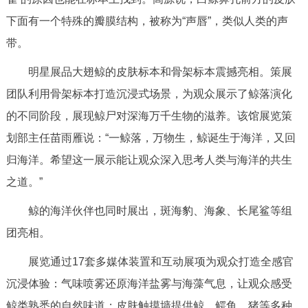
走进北京
下面有一个特殊的瓣膜结构，被称为“声唇”，类似人类的声
北京概况
十六区概览
人文北京
带。
明星展品大翅鲸的皮肤标本和骨架标本震撼亮相。策展
绿色北京
图说北京
视频北京
团队利用骨架标本打造沉浸式场景，为观众展示了鲸落演化
的不同阶段，展现鲸尸对深海万千生物的滋养。该馆展览策
多语种
划部主任苗雨雁说：“一鲸落，万物生，鲸诞生于海洋，又回
ENGLISH
한국어
日本語
归海洋。希望这一展示能让观众深入思考人类与海洋的共生
之道。”
DEUTSCH
FRANÇAIS
РУССКИЙ ЯЗЫК
鲸的海洋伙伴也同时展出，斑海豹、海象、长尾鲨等组
团亮相。
ESPAÑOL
العربية
PORTUGUÊS
展览通过17套多媒体装置和互动展项为观众打造全感官
ITALIANO
沉浸体验：气味喷雾还原海洋盐雾与海藻气息，让观众感受
鲸类熟悉的自然味道；皮肤触摸墙提供鲸、鳄鱼、猪等多种