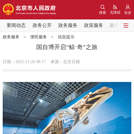
网站地图
搜索
无障碍
登录
要闻动态
要闻动态
政务公开
政务服务
政策服务
政民互动
政务服务
>
便民服务
>
信息提示
党中央精神
国务院信息
中央部委动态
国自博开启“鲸·奇”之旅
北京要闻
会议信息
部门动态
日期：2025-11-26 08:17
来源：北京日报
各区热点
政务公开
市领导
机构职能
政策服务
政策兑现
政策解读
回应关切