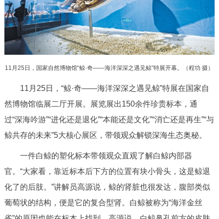
决策公开
专题公开
政务服务
个人服务
法人服务
部门服务
11月25日，国家自然博物馆“鲸·奇——海洋深深之遇见鲸”特展开幕。（程功 摄）
11月25日，“鲸·奇——海洋深深之遇见鲸”特展在国家自
便民服务
利企服务
投资项目
然博物馆临展二厅开展。展览展出150余件珍贵标本，通
过“深海吟游”“进化还是退化”“本能还是文化”“消亡还是再生”“与
中介服务
阳光政务
鲸共存的未来”5大核心展区，带领观众解锁深海生态奥秘。
政民互动
一件白鲸的塑化标本带领观众直观了解白鲸内部器
12345网上接诉即办
我要咨询
我要建议
官。“大家看，靠近标本后下方的位置有块小骨头，这是鲸退
化了的后肢。”讲解员高源说，鲸的肾脏也很发达，腹部类似
参与调查
在线访谈
图说互动
葡萄状的结构，便是它的复合型肾。白鲸被称为“海洋金丝
雀”的原因也能在标本上找到。高源说，白鲸鼻孔前方的皮肤