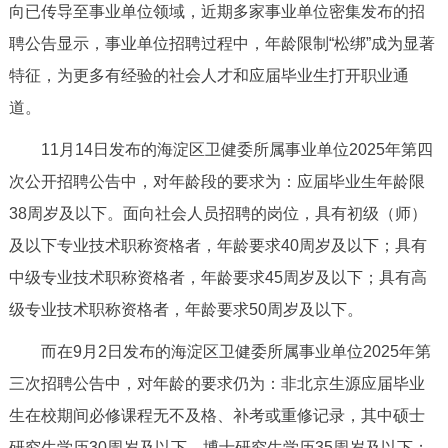
向已传导至事业单位领域，近期多家事业单位密集发布的招
决策公开
专题公开
聘公告显示，事业单位招聘过程中，年龄限制“松绑”成为显著
政务服务
特征，为更多有经验的社会人才和应届毕业生打开职业通
道。
个人服务
法人服务
部门服务
11月14日发布的海淀区卫健委所属事业单位2025年第四
次公开招聘公告中，对年龄段的要求为：应届毕业生年龄限
便民服务
利企服务
投资项目
38周岁及以下。面向社会人员招聘的岗位，具有初级（师）
及以下专业技术职称资格者，年龄要求40周岁及以下；具有
中介服务
阳光政务
中级专业技术职称资格者，年龄要求45周岁及以下；具有高
政民互动
级专业技术职称资格者，年龄要求50周岁及以下。
12345网上接诉即办
我要咨询
我要建议
而在9月2日发布的海淀区卫健委所属事业单位2025年第
三次招聘公告中，对年龄的要求仍为：非北京生源应届毕业
参与调查
在线访谈
图说互动
生在校期间必修课程无不及格、补考或重修记录，其中硕士
研究生学历30周岁及以下，博士研究生学历35周岁及以下；