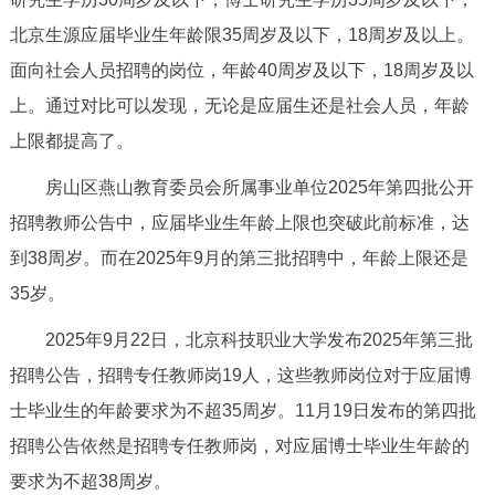
走进北京
北京生源应届毕业生年龄限35周岁及以下，18周岁及以上。
北京概况
十六区概览
人文北京
面向社会人员招聘的岗位，年龄40周岁及以下，18周岁及以
上。通过对比可以发现，无论是应届生还是社会人员，年龄
绿色北京
图说北京
视频北京
上限都提高了。
房山区燕山教育委员会所属事业单位2025年第四批公开
多语种
招聘教师公告中，应届毕业生年龄上限也突破此前标准，达
ENGLISH
한국어
日本語
到38周岁。而在2025年9月的第三批招聘中，年龄上限还是
35岁。
DEUTSCH
FRANÇAIS
РУССКИЙ ЯЗЫК
2025年9月22日，北京科技职业大学发布2025年第三批
招聘公告，招聘专任教师岗19人，这些教师岗位对于应届博
ESPAÑOL
العربية
PORTUGUÊS
士毕业生的年龄要求为不超35周岁。11月19日发布的第四批
ITALIANO
招聘公告依然是招聘专任教师岗，对应届博士毕业生年龄的
要求为不超38周岁。