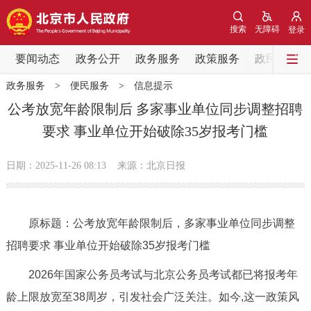
网站地图
搜索
无障碍
登录
要闻动态
要闻动态
政务公开
政务服务
政策服务
政民互动
政务服务
>
便民服务
>
信息提示
党中央精神
国务院信息
中央部委动态
公考放宽年龄限制后 多家事业单位同步调整招聘
要求 事业单位开始破除35岁报考门槛
北京要闻
会议信息
部门动态
日期：2025-11-26 08:13
来源：北京日报
各区热点
政务公开
原标题：公考放宽年龄限制后，多家事业单位同步调整
招聘要求 事业单位开始破除35岁报考门槛
市领导
机构职能
政策服务
2026年国家公务员考试与北京公务员考试都已将报考年
政策兑现
政策解读
回应关切
龄上限放宽至38周岁，引发社会广泛关注。如今,这一政策风